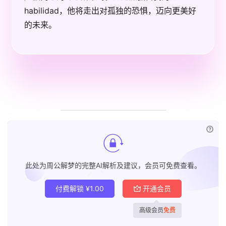
habilidad，他将走出对孤独的恐惧，迈向更美好
的未来。
首
页
黄
历
已付
占
此处为周公解梦的完整AI解析及建议，会员可免费查看。
卜
付费解锁
¥
1.00
开通会员
命
高级会员
免费
理
登录
注册