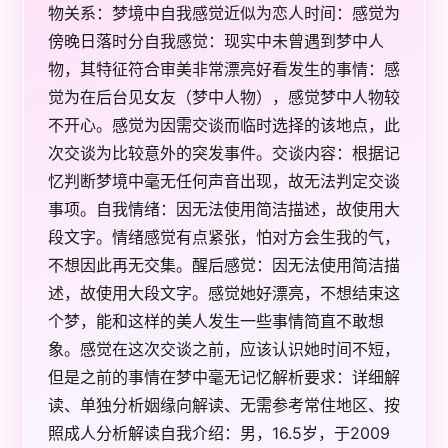
物关系：梦境中自我感觉近似为恋人时间：感觉为
傍晚日落时分自我感觉：现实中未曾遇到梦中人
物，其特征符合审美非常漂亮好看发生的事情：感
觉为在后台见女友（梦中人物），感觉梦中人物较
不开心。感觉为因需交谈而临时选择的该地点，此
次交谈为比较意外的突发事件。交谈内容：根据记
忆判断梦境中毫无任何声音出现，故无法判定交谈
事项。自我情绪：因无法使用简洁描述，故使用大
段文字。情绪感觉有点紧张，怕对方会生我的气，
不想因此再无交集。醒后感觉：因无法使用简洁描
述，故使用大段文字。感觉她好漂亮，不想结束这
个梦，能和这样的美人发生一些事情简直不敢想
象。感觉在这次交谈之前，应该认识她时间不短，
但是之前的事情在梦中毫无记忆解析要求：详细解
读、单独分析姻缘向解读、无需参考常住地区、按
照成人分析解读自我介绍：男，16.5岁，于2009