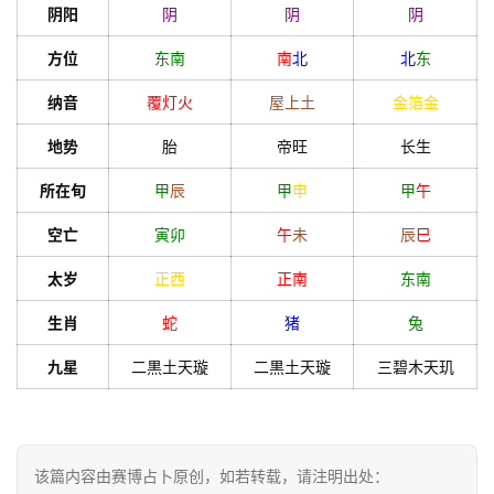
阴阳
阴
阴
阴
方位
东南
南
北
北
东
纳音
覆灯火
屋上土
金箔金
地势
胎
帝旺
长生
所在旬
甲
辰
甲
申
甲
午
空亡
寅
卯
午
未
辰
巳
太岁
正西
正南
东南
生肖
蛇
猪
兔
九星
二黒土天璇
二黒土天璇
三碧木天玑
该篇内容由赛博占卜原创，如若转载，请注明出处：