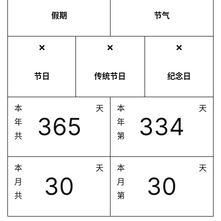
假期
节气
❌
❌
❌
节日
传统节日
纪念日
本
天
本
天
365
334
年
年
共
第
本
天
本
天
30
30
月
月
共
第