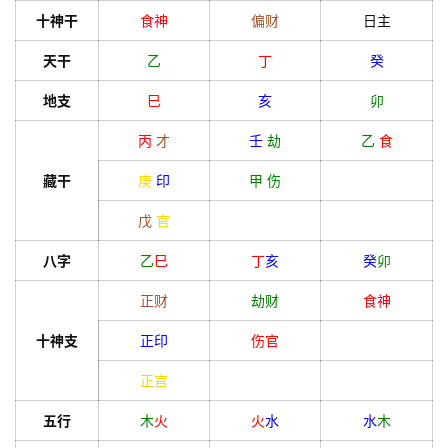
十神干
食神
偏财
日主
天干
乙
丁
癸
地支
巳
亥
卯
丙
才
壬
劫
乙
食
藏干
庚
印
甲
伤
戊
官
八字
乙
巳
丁
亥
癸
卯
正财
劫财
食神
十神支
正印
伤官
正官
五行
木
火
火
水
水
木