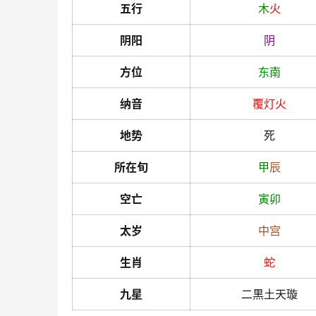
五行
木
火
阴阳
阴
方位
东南
纳音
覆灯火
地势
死
所在旬
甲
辰
空亡
寅
卯
太岁
中宫
生肖
蛇
九星
二黒土天璇