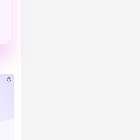
已付费？
登录
或
刷新