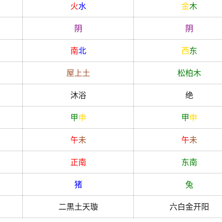
火
水
金
木
阴
阴
南
北
西
东
屋上土
松柏木
沐浴
绝
甲
申
甲
申
午
未
午
未
正南
东南
猪
兔
二黒土天璇
六白金开阳