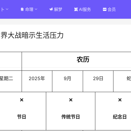
占卜
命理
解梦
AI服务
会员
世界大战暗示生活压力
农历
星期二
2025年
9月
29日
❌
❌
❌
节日
传统节日
纪念日