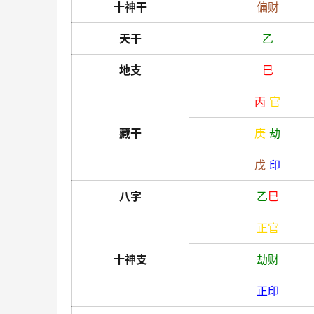
十神干
偏财
天干
乙
地支
巳
丙
官
藏干
庚
劫
戊
印
八字
乙
巳
正官
十神支
劫财
正印