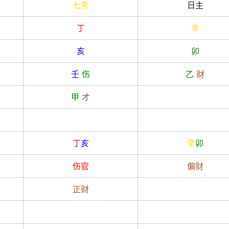
七杀
日主
丁
辛
亥
卯
壬
伤
乙
财
甲
才
丁
亥
辛
卯
伤官
偏财
正财