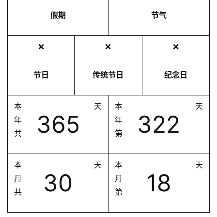
假期
节气
❌
❌
❌
节日
传统节日
纪念日
本
天
本
天
365
322
年
年
共
第
本
天
本
天
30
18
月
月
共
第