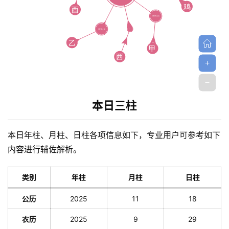
解
梦
A
I
本日三柱
服
务
本日年柱、月柱、日柱各项信息如下，专业用户可参考如下
内容进行辅佐解析。
会
类别
年柱
月柱
日柱
员
公历
2025
11
18
农历
2025
9
29