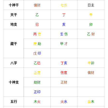
十神干
偏财
七杀
日主
天干
乙
丁
辛
地支
巳
亥
卯
丙
官
壬
伤
乙
财
藏干
庚
劫
甲
才
戊
印
八字
乙
巳
丁
亥
辛
卯
正官
伤官
偏财
十神支
劫财
正财
正印
五行
木
火
火
水
金
木