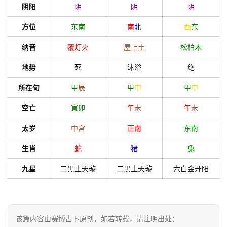
阴阳
阴
阴
阴
方位
东南
南
北
西
东
纳音
覆灯火
屋上土
松柏木
地势
死
沐浴
绝
所在旬
甲
辰
甲
申
甲
申
空亡
寅
卯
午
未
午
未
太岁
中宫
正南
东南
生肖
蛇
猪
兔
九星
二黒土天璇
二黒土天璇
六白金开阳
该篇内容由赛博占卜原创，如若转载，请注明出处：