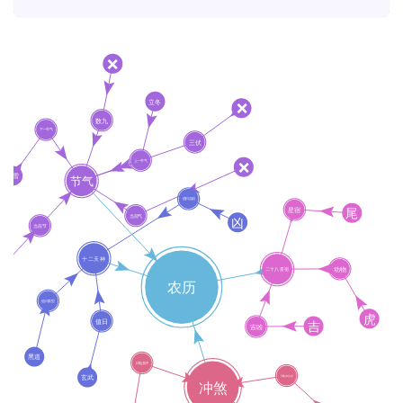
首
页
黄
历
占
卜
命
理
登录
注册