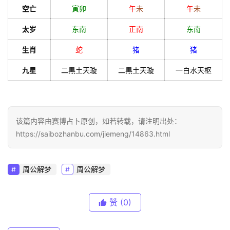
空亡
寅
卯
午
未
午
未
太岁
东南
正南
东南
生肖
蛇
猪
猪
九星
二黒土天璇
二黒土天璇
一白水天枢
该篇内容由赛博占卜原创，如若转载，请注明出处：
https://saibozhanbu.com/jiemeng/14863.html
周公解梦
周公解梦
赞
(0)