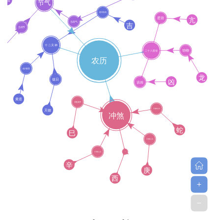
卜
命
理
登录
注册
解
梦
A
I
服
务