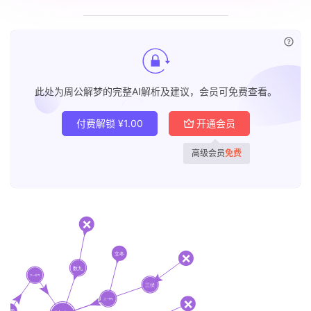
已付
此处为周公解梦的完整AI解析及建议，会员可免费查看。
付费解锁
¥
1.00
开通会员
高级会员
免费
首
页
黄
历
占