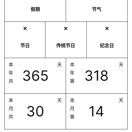
假期
节气
❌
❌
❌
节日
传统节日
纪念日
本
天
本
天
365
318
年
年
共
第
本
天
本
天
30
14
月
月
共
第