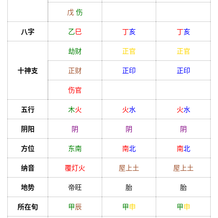
戊
伤
八字
乙
巳
丁
亥
丁
亥
劫财
正官
正官
十神支
正财
正印
正印
伤官
五行
木
火
火
水
火
水
阴阳
阴
阴
阴
方位
东南
南
北
南
北
纳音
覆灯火
屋上土
屋上土
地势
帝旺
胎
胎
所在旬
甲
辰
甲
申
甲
申