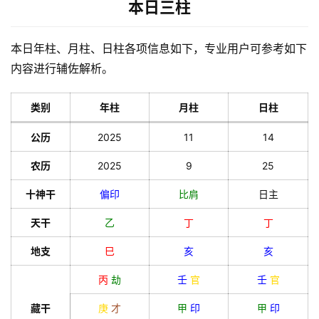
会
本日三柱
员
本日年柱、月柱、日柱各项信息如下，专业用户可参考如下
内容进行辅佐解析。
类别
年柱
月柱
日柱
公历
2025
11
14
农历
2025
9
25
十神干
偏印
比肩
日主
天干
乙
丁
丁
地支
巳
亥
亥
丙
劫
壬
官
壬
官
藏干
庚
才
甲
印
甲
印