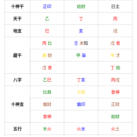
十神干
正印
劫财
日主
天干
乙
丁
丙
地支
巳
亥
戌
丙
比
壬
未
知
戊
食
藏干
庚
财
甲
枭
辛
才
戊
食
丁
劫
八字
乙
巳
丁
亥
丙
戌
比肩
七杀
食神
十神支
偏财
偏印
正财
食神
劫财
五行
木
火
火
水
火
土