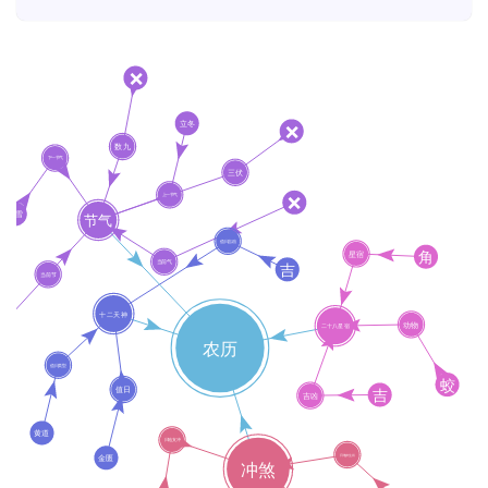
首
页
黄
历
占
卜
命
理
登录
注册