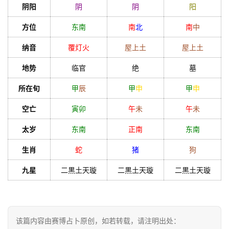
阴阳
阴
阴
阳
方位
东南
南
北
南
中
纳音
覆灯火
屋上土
屋上土
地势
临官
绝
墓
所在旬
甲
辰
甲
申
甲
申
空亡
寅
卯
午
未
午
未
太岁
东南
正南
东南
生肖
蛇
猪
狗
九星
二黒土天璇
二黒土天璇
二黒土天璇
该篇内容由赛博占卜原创，如若转载，请注明出处：