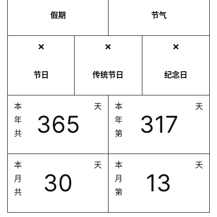
假期
节气
❌
❌
❌
节日
传统节日
纪念日
本
天
本
天
365
317
年
年
共
第
本
天
本
天
30
13
月
月
共
第