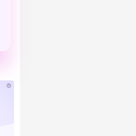
已付费？
登录
或
刷新