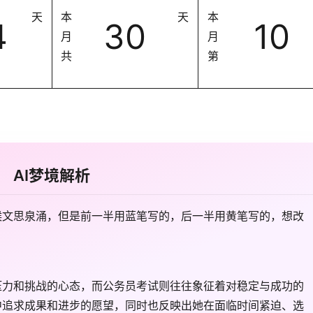
天
本
天
本
4
30
10
月
月
共
第
AI梦境解析
候文思泉涌，但是前一半用蓝笔写的，后一半用黄笔写的，想改
压力和挑战的心态，而公务员考试则往往象征着对稳定与成功的
中追求成果和进步的愿望，同时也反映出她在面临时间紧迫、选