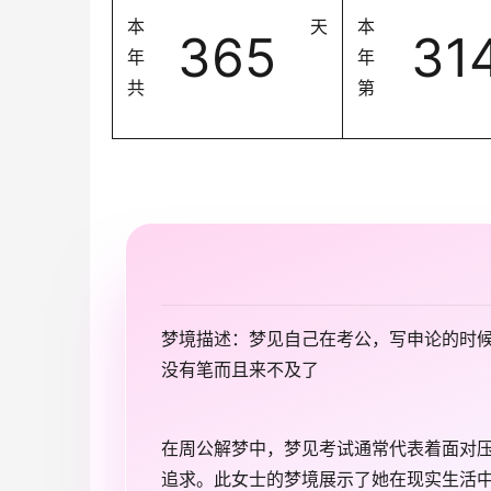
本
天
本
365
31
年
年
共
第
梦境描述：梦见自己在考公，写申论的时
没有笔而且来不及了
在周公解梦中，梦见考试通常代表着面对
追求。此女士的梦境展示了她在现实生活