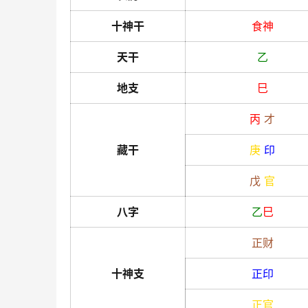
十神干
食神
天干
乙
地支
巳
丙
才
藏干
庚
印
戊
官
八字
乙
巳
正财
十神支
正印
正官