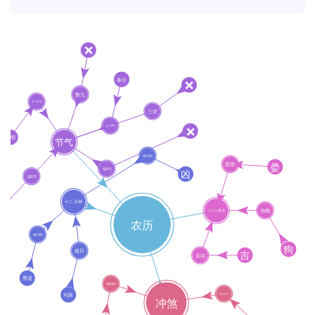
首
页
黄
历
占
卜
命
理
登录
注册