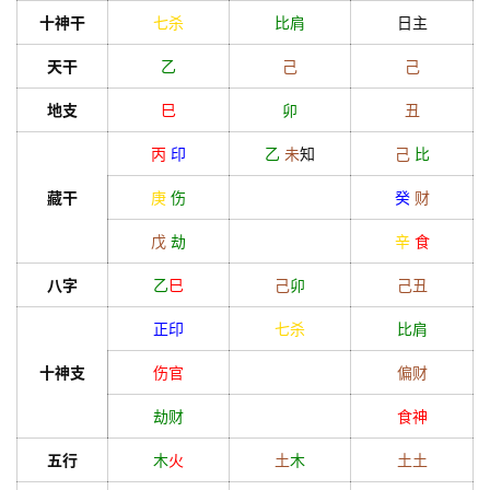
十神干
七杀
比肩
日主
天干
乙
己
己
地支
巳
卯
丑
丙
印
乙
未
知
己
比
藏干
庚
伤
癸
财
戊
劫
辛
食
八字
乙
巳
己
卯
己
丑
正印
七杀
比肩
十神支
伤官
偏财
劫财
食神
五行
木
火
土
木
土
土