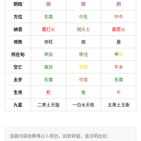
阴阳
阴
阴
阴
方位
东南
中
东
中
中
纳音
覆灯火
城头土
霹雳火
地势
帝旺
病
墓
所在旬
甲
辰
甲
戌
甲
申
空亡
寅
卯
申
酉
午
未
太岁
东南
中宫
东南
生肖
蛇
兔
牛
九星
二黒土天璇
一白水天枢
五黄土玉衡
该篇内容由赛博占卜原创，如若转载，请注明出处：