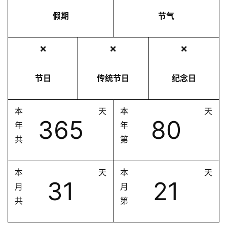
假期
节气
❌
❌
❌
节日
传统节日
纪念日
本
天
本
天
365
80
年
年
共
第
本
天
本
天
31
21
月
月
共
第