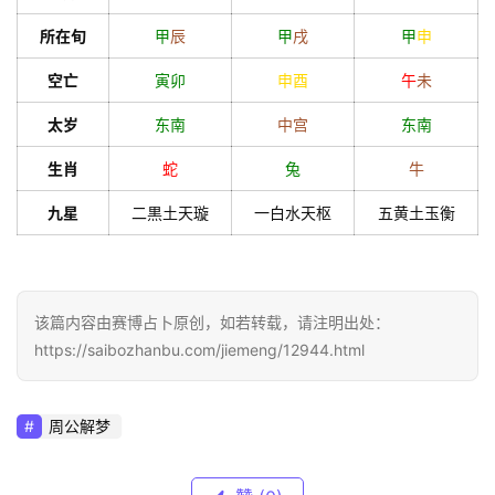
所在旬
甲
辰
甲
戌
甲
申
空亡
寅
卯
申
酉
午
未
太岁
东南
中宫
东南
生肖
蛇
兔
牛
九星
二黒土天璇
一白水天枢
五黄土玉衡
该篇内容由赛博占卜原创，如若转载，请注明出处：
https://saibozhanbu.com/jiemeng/12944.html
周公解梦