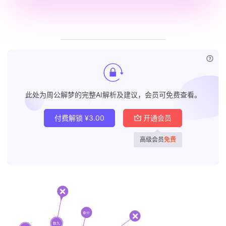
已付
此处为周公解梦的完整AI解析及建议，会员可免费查看。
付费解锁
¥
3.00
开通会员
首
高级会员
免费
页
黄
历