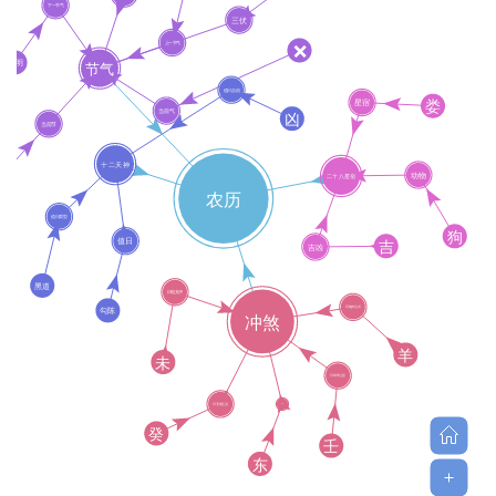
占
卜
命
理
登录
注册
解
梦
A
I
服
务