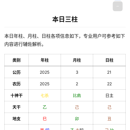
会
员
本日三柱
本日年柱、月柱、日柱各项信息如下，专业用户可参考如下
内容进行辅佐解析。
类别
年柱
月柱
日柱
公历
2025
3
21
农历
2025
2
22
十神干
七杀
比肩
日主
天干
乙
己
己
地支
巳
卯
丑