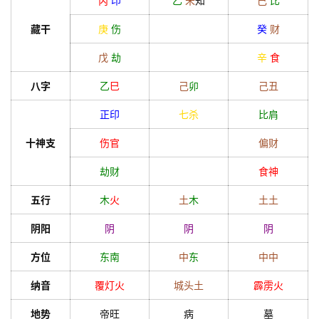
丙
印
乙
未
知
己
比
藏干
庚
伤
癸
财
戊
劫
辛
食
八字
乙
巳
己
卯
己
丑
正印
七杀
比肩
十神支
伤官
偏财
劫财
食神
五行
木
火
土
木
土
土
阴阳
阴
阴
阴
方位
东南
中
东
中
中
纳音
覆灯火
城头土
霹雳火
地势
帝旺
病
墓