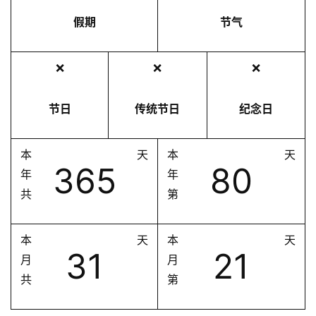
假期
节气
❌
❌
❌
节日
传统节日
纪念日
本
天
本
天
365
80
年
年
共
第
本
天
本
天
31
21
月
月
共
第