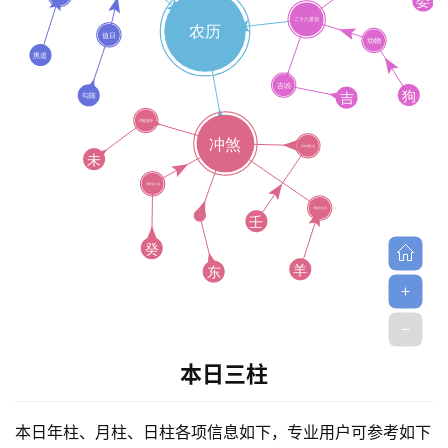
命
理
登录
注册
解
梦
A
I
服
务
本日三柱
会
本日年柱、月柱、日柱各项信息如下，专业用户可参考如下
员