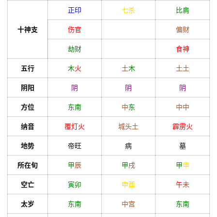
正印
七杀
比肩
十神支
伤官
偏财
劫财
食神
五行
木
火
土
木
土
土
阴阳
阴
阴
阴
方位
东南
中
东
中
中
纳音
覆灯火
城头土
霹雳火
地势
帝旺
病
墓
所在旬
甲
辰
甲
戌
甲
申
空亡
寅
卯
申
酉
午
未
太岁
东南
中宫
东南