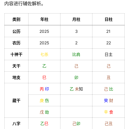
内容进行辅佐解析。
类别
年柱
月柱
日柱
公历
2025
3
21
农历
2025
2
22
十神干
七杀
比肩
日主
天干
乙
己
己
地支
巳
卯
丑
丙
印
乙
未
知
己
比
藏干
庚
伤
癸
财
戊
劫
辛
食
八字
乙
巳
己
卯
己
丑