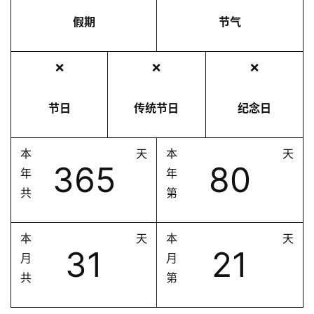
假期
节气
❌
❌
❌
节日
传统节日
纪念日
本
天
本
天
365
80
年
年
共
第
本
天
本
天
31
21
月
月
共
第