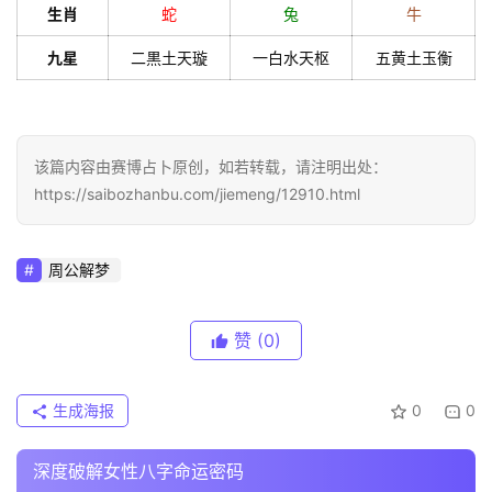
生肖
蛇
兔
牛
九星
二黒土天璇
一白水天枢
五黄土玉衡
该篇内容由赛博占卜原创，如若转载，请注明出处：
https://saibozhanbu.com/jiemeng/12910.html
周公解梦
赞
(0)
生成海报
0
0
深度破解女性八字命运密码