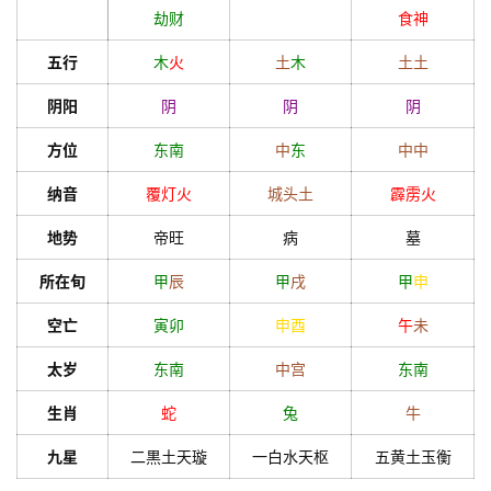
劫财
食神
五行
木
火
土
木
土
土
阴阳
阴
阴
阴
方位
东南
中
东
中
中
纳音
覆灯火
城头土
霹雳火
地势
帝旺
病
墓
所在旬
甲
辰
甲
戌
甲
申
空亡
寅
卯
申
酉
午
未
太岁
东南
中宫
东南
生肖
蛇
兔
牛
九星
二黒土天璇
一白水天枢
五黄土玉衡