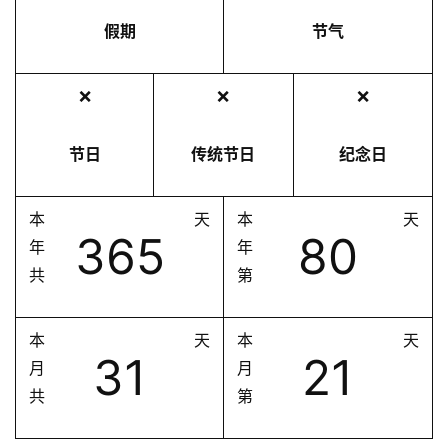
假期
节气
❌
❌
❌
节日
传统节日
纪念日
本
天
本
天
365
80
年
年
共
第
本
天
本
天
31
21
月
月
共
第