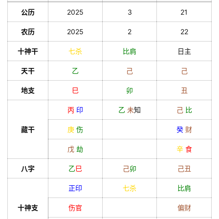
公历
2025
3
21
农历
2025
2
22
十神干
七杀
比肩
日主
天干
乙
己
己
地支
巳
卯
丑
丙
印
乙
未
知
己
比
藏干
庚
伤
癸
财
戊
劫
辛
食
八字
乙
巳
己
卯
己
丑
正印
七杀
比肩
十神支
伤官
偏财