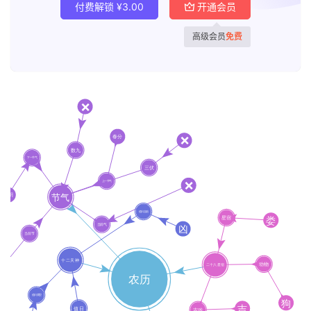
付费解锁
¥
3.00
开通会员
高级会员
免费
首
页
黄
历
占
卜