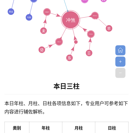
命
理
登录
注册
解
梦
A
I
服
本日三柱
务
本日年柱、月柱、日柱各项信息如下，专业用户可参考如下
会
内容进行辅佐解析。
员
类别
年柱
月柱
日柱