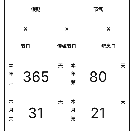
假期
节气
❌
❌
❌
节日
传统节日
纪念日
本
天
本
天
365
80
年
年
共
第
本
天
本
天
31
21
月
月
共
第