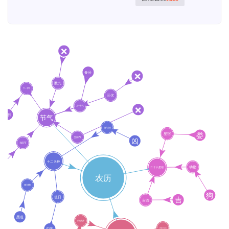
首
页
黄
历
占
卜
命