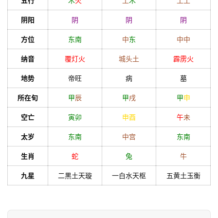
五行
木
火
土
木
土
土
阴阳
阴
阴
阴
方位
东南
中
东
中
中
纳音
覆灯火
城头土
霹雳火
地势
帝旺
病
墓
所在旬
甲
辰
甲
戌
甲
申
空亡
寅
卯
申
酉
午
未
太岁
东南
中宫
东南
生肖
蛇
兔
牛
九星
二黒土天璇
一白水天枢
五黄土玉衡