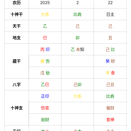
农历
2025
2
22
十神干
七杀
比肩
日主
天干
乙
己
己
地支
巳
卯
丑
丙
印
乙
未
知
己
比
藏干
庚
伤
癸
财
戊
劫
辛
食
八字
乙
巳
己
卯
己
丑
正印
七杀
比肩
十神支
伤官
偏财
劫财
食神