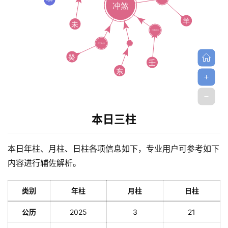
理
登录
注册
解
梦
A
I
本日三柱
服
务
本日年柱、月柱、日柱各项信息如下，专业用户可参考如下
内容进行辅佐解析。
会
员
类别
年柱
月柱
日柱
公历
2025
3
21