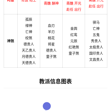
斋醮 酬神
斋醮 开光
赴任 出行
赴任 出行
孤辰
驿马
禄神
血刃
金舆
亡神
亡神
羊刃
红鸾
五鬼
绞煞
桃花
神煞
元辰
秀贵人
德贵人
将星
红艳煞
太极贵人
天乙贵人
德贵人
童子煞
国印贵人
月德贵人
童子煞
文昌贵人
天德贵人
教派信息图表