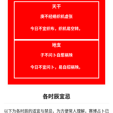
天干
庚不经络织机虚张
今日不宜织布，织机易空转。
地支
子不问卜自惹祸殃
今日不宜问卜，易自招祸殃。
各时辰宜忌
以下为各时辰的适宜与禁忌，为方便常人理解，赛博占卜已