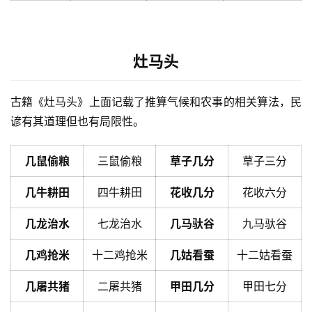
灶马头
古籍《灶马头》上面记载了推算气候和农事的相关算法，民
谚有其道理但也有局限性。
几鼠偷粮
三鼠偷粮
草子几分
草子三分
几牛耕田
四牛耕田
花收几分
花收六分
几龙治水
七龙治水
几马驮谷
九马驮谷
几鸡抢米
十二鸡抢米
几姑看蚕
十二姑看蚕
几屠共猪
二屠共猪
甲田几分
甲田七分