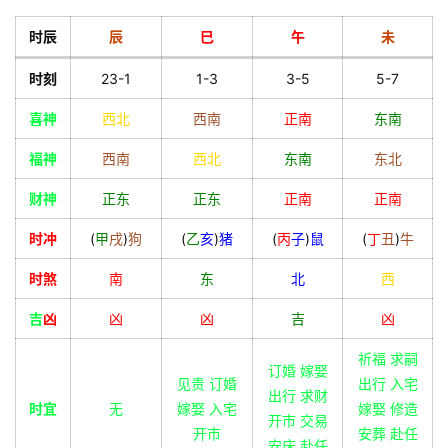
时辰
辰
巳
午
未
时刻
23-1
1-3
3-5
5-7
喜神
西北
西南
正南
东南
福神
西南
西北
东南
东北
财神
正东
正东
正南
正南
时冲
(
甲
戌
)
狗
(
乙
亥
)
猪
(
丙
子
)
鼠
(
丁
丑
)
牛
时煞
南
东
北
西
吉
凶
凶
凶
吉
凶
祈福 求嗣
订婚 嫁娶
见贵 订婚
出行 入宅
出行 求财
时宜
无
嫁娶 入宅
嫁娶 修造
开市 交易
开市
安葬 赴任
安床 赴任