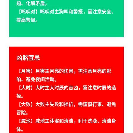
题、化解矛盾。
【鸣吠对】鸣吠对主狗叫和警报，需注意安全、
提高警惕。
凶煞宜忌
首
页
【月害】月害主月亮的伤害，需注意月亮的影
响、避免夜间活动。
【大时】大时主大时辰的吉凶，需注意时辰的选
黄
历
择。
【大败】大败主失败和挫折，需谨慎行事、避免
冒险。
占
【咸池】咸池主沐浴和清洁，利于洗澡、清洁身
卜
体。