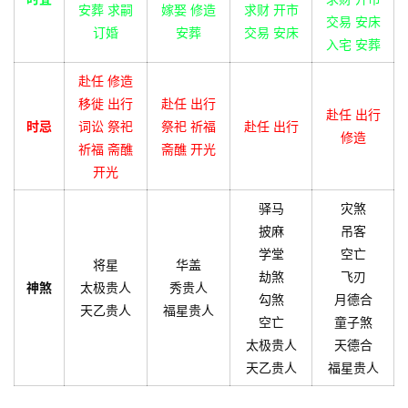
安葬 求嗣
嫁娶 修造
求财 开市
交易 安床
订婚
安葬
交易 安床
入宅 安葬
赴任 修造
移徙 出行
赴任 出行
赴任 出行
时忌
词讼 祭祀
祭祀 祈福
赴任 出行
修造
祈福 斋醮
斋醮 开光
开光
驿马
灾煞
披麻
吊客
学堂
空亡
将星
华盖
劫煞
飞刃
神煞
太极贵人
秀贵人
勾煞
月德合
天乙贵人
福星贵人
空亡
童子煞
太极贵人
天德合
天乙贵人
福星贵人