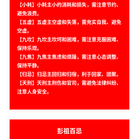
【小耗】小耗主小的消耗和损失，需注意节约、
避免浪费。
命
【五虚】五虚主空虚和失落，需充实自我、避免
理
登录
注册
空虚。
【九坎】九坎主坎坷和困难，需注意克服困难、
保持乐观。
解
梦
【九焦】九焦主焦虑和烦躁，需注意心态调整、
保持平静。
【归忌】归忌主回归和归宿，利于回家、团聚。
A
【天刑】天刑主刑伤和官司，需避免法律纠纷、
I
注意人身安全。
服
务
会
彭祖百忌
员