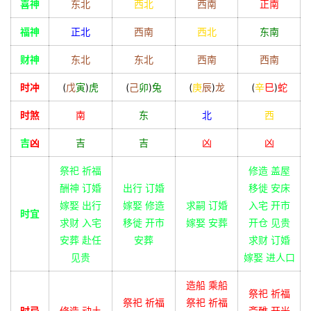
喜神
东北
西北
西南
正南
福神
正北
西南
西北
东南
财神
东北
东北
西南
西南
时冲
(
戊
寅
)
虎
(
己
卯
)
兔
(
庚
辰
)
龙
(
辛
巳
)
蛇
时煞
南
东
北
西
吉
凶
吉
吉
凶
凶
祭祀 祈福
修造 盖屋
酬神 订婚
出行 订婚
移徙 安床
嫁娶 出行
嫁娶 修造
求嗣 订婚
入宅 开市
时宜
求财 入宅
移徙 开市
嫁娶 安葬
开仓 见贵
安葬 赴任
安葬
求财 订婚
见贵
嫁娶 进人口
造船 乘船
祭祀 祈福
祭祀 祈福
祭祀 祈福
时忌
修造 动土
斋醮 开光