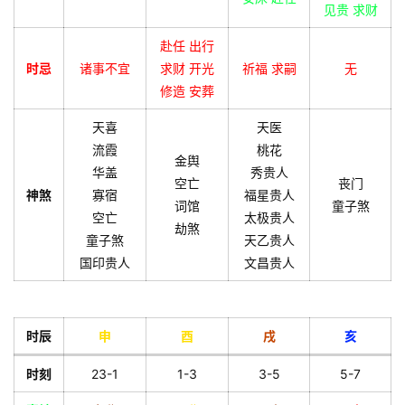
见贵 求财
赴任 出行
时忌
诸事不宜
求财 开光
祈福 求嗣
无
修造 安葬
天喜
天医
流霞
桃花
金舆
华盖
秀贵人
空亡
丧门
神煞
寡宿
福星贵人
词馆
童子煞
空亡
太极贵人
劫煞
童子煞
天乙贵人
国印贵人
文昌贵人
时辰
申
酉
戌
亥
时刻
23-1
1-3
3-5
5-7