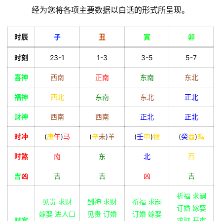
经为您将各项主要数据以白话的形式所呈现。
时辰
子
丑
寅
卯
时刻
23-1
1-3
3-5
5-7
喜神
西南
正南
东南
东北
福神
西北
东南
东北
正北
财神
西南
西南
正北
正北
时冲
(
庚
午
)
马
(
辛
未
)
羊
(
壬
申
)
猴
(
癸
酉
)
鸡
时煞
南
东
北
西
吉
凶
吉
吉
凶
吉
祈福 求嗣
见贵 求财
酬神 求财
祈福 求嗣
订婚 嫁娶
嫁娶 进人口
见贵 订婚
订婚 嫁娶
时宜
求财 开市