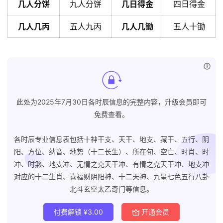
几人分饼
九人分饼
几日得金
四日得金
几人几丙
五人九丙
几人几锄
五人十锄
已付
此处为2025年7月30日各时辰信息的完整内容，升级会员即可
免费查看。
各时辰专业信息表包括十神干支、天干、地支、藏干、五行、阴
阳、方位、纳音、地势（十二长生）、所在旬、空亡、时肖、时
冲、时煞、地支冲、无情之克天干冲、有情之克天干冲、地支冲
对应的十二生肖、喜福财阴阳神、十二天神、九星七色五行八卦
北斗玄空太乙奇门等信息。
付费解锁
¥
3.00
开通会员