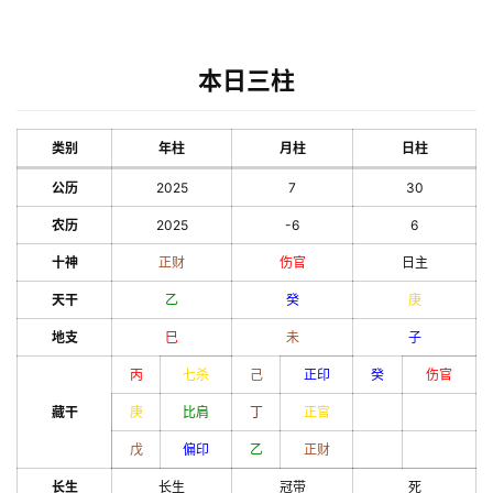
本日三柱
类别
年柱
月柱
日柱
公历
2025
7
30
农历
2025
-6
6
十神
正财
伤官
日主
天干
乙
癸
庚
地支
巳
未
子
丙
七杀
己
正印
癸
伤官
藏干
庚
比肩
丁
正官
戊
偏印
乙
正财
长生
长生
冠带
死