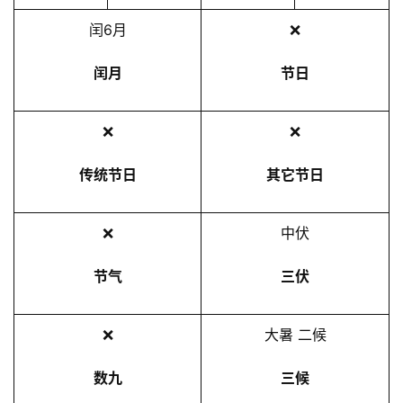
2
闰6月
❌
5
年
闰月
节日
7
月
❌
❌
3
0
传统节日
其它节日
日
❌
中伏
节气
三伏
❌
大暑 二候
数九
三候