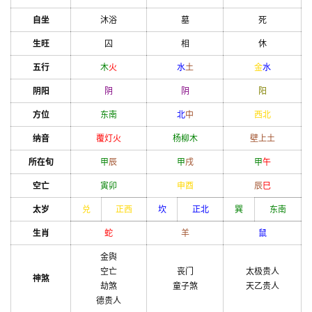
自坐
沐浴
墓
死
生旺
囚
相
休
五行
木
火
水
土
金
水
阴阳
阴
阴
阳
方位
东南
北
中
西北
纳音
覆灯火
杨柳木
壁上土
所在旬
甲
辰
甲
戌
甲
午
空亡
寅
卯
申
酉
辰
巳
太岁
兑
正西
坎
正北
巽
东南
生肖
蛇
羊
鼠
金舆
空亡
丧门
太极贵人
神煞
劫煞
童子煞
天乙贵人
德贵人