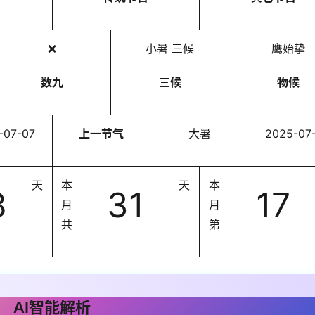
2
0
2
❌
小暑 三候
鹰始挚
5
年
数九
三候
物候
7
月
-07-07
上一节气
大暑
2025-07
1
7
日
天
本
天
本
8
31
17
月
月
共
第
AI智能解析