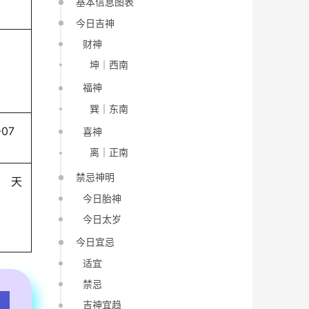
基本信息图表
今日吉神
财神
坤｜西南
福神
巽｜东南
-07
喜神
离｜正南
禁忌神明
天
今日胎神
今日太岁
今日宜忌
适宜
禁忌
吉神宜趋