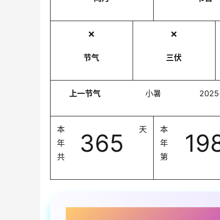
❌
❌
节气
三伏
上一节气
小暑
2025
本
天
本
365
19
年
年
共
第