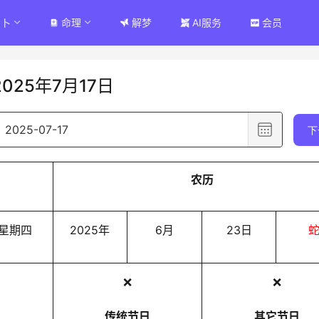
占卜
命理
解梦
AI服务
会员
2025年7月17日
选
下
择
日
农历
期
,
已
星期四
2025年
6月
23日
选
择
❌
日
❌
期
传统节日
其它节日