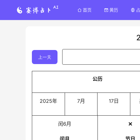
首页
黄历
上一天
公历
2025年
7月
17日
闰6月
❌
闰月
节日