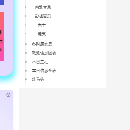
凶煞宜忌
，
彭祖百忌
、
天干
等
地支
在
各时辰宜忌
能
教派信息图表
本日三柱
本日信息全表
灶马头
已付费？
登录
或
刷新