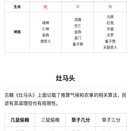
生肖
蛇
羊
狗
元辰
流霞
禄神
红鸾
空亡
亡神
华盖
神煞
金舆
金舆
天罗
丧门
德贵人
童子煞
童子煞
天厨贵人
灶马头
古籍《灶马头》上面记载了推算气候和农事的相关算法，民
谚有其道理但也有局限性。
几鼠偷粮
三鼠偷粮
草子几分
草子三分