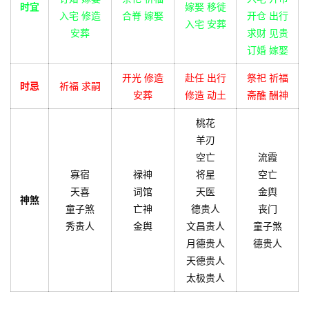
时宜
嫁娶 移徙
入宅 修造
合脊 嫁娶
开仓 出行
入宅 安葬
安葬
求财 见贵
订婚 嫁娶
开光 修造
赴任 出行
祭祀 祈福
时忌
祈福 求嗣
安葬
修造 动土
斋醮 酬神
桃花
羊刃
空亡
流霞
寡宿
禄神
将星
空亡
天喜
词馆
天医
金舆
神煞
童子煞
亡神
德贵人
丧门
秀贵人
金舆
文昌贵人
童子煞
月德贵人
德贵人
天德贵人
太极贵人