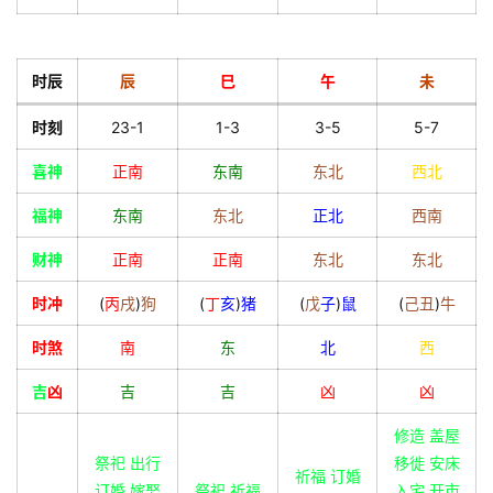
时辰
辰
巳
午
未
时刻
23-1
1-3
3-5
5-7
喜神
正南
东南
东北
西北
福神
东南
东北
正北
西南
财神
正南
正南
东北
东北
时冲
(
丙
戌
)
狗
(
丁
亥
)
猪
(
戊
子
)
鼠
(
己
丑
)
牛
时煞
南
东
北
西
吉
凶
吉
吉
凶
凶
修造 盖屋
祭祀 出行
移徙 安床
祈福 订婚
订婚 嫁娶
祭祀 祈福
入宅 开市