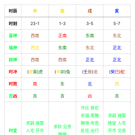
时辰
申
酉
戌
亥
时刻
23-1
1-3
3-5
5-7
喜神
西南
正南
东南
东北
福神
西北
东南
东北
正北
财神
西南
西南
正北
正北
时冲
(
庚
寅
)
虎
(
辛
卯
)
兔
(
壬
辰
)
龙
(
癸
巳
)
蛇
时煞
南
东
北
西
吉
凶
吉
吉
凶
吉
作灶 祭祀
祈福 斋醮
求嗣 嫁娶
求嗣 嫁娶
酬神 修造
移徙 入宅
求财 见贵
时宜
入宅 开市
赴任 出行
开市 交易
酬神