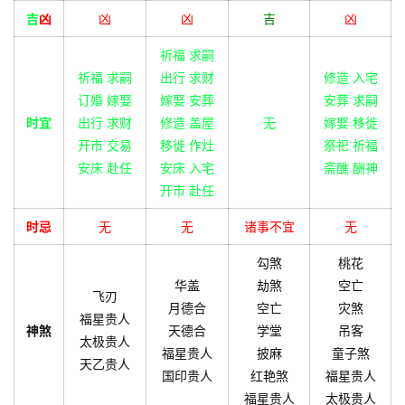
吉
凶
凶
凶
吉
凶
祈福 求嗣
祈福 求嗣
出行 求财
修造 入宅
订婚 嫁娶
嫁娶 安葬
安葬 求嗣
时宜
出行 求财
修造 盖屋
无
嫁娶 移徙
开市 交易
移徙 作灶
祭祀 祈福
安床 赴任
安床 入宅
斋醮 酬神
开市 赴任
时忌
无
无
诸事不宜
无
勾煞
桃花
华盖
劫煞
空亡
飞刃
月德合
空亡
灾煞
福星贵人
神煞
天德合
学堂
吊客
太极贵人
福星贵人
披麻
童子煞
天乙贵人
国印贵人
红艳煞
福星贵人
福星贵人
太极贵人