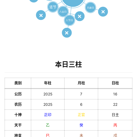
本日三柱
类别
年柱
月柱
日柱
公历
2025
7
16
农历
2025
6
22
十神
正印
正官
日主
天干
乙
癸
丙
地支
巳
未
戌