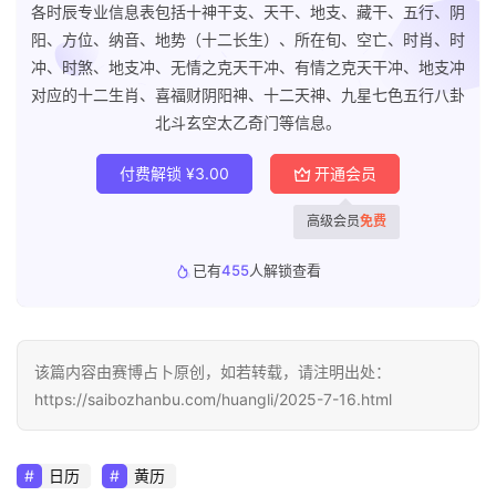
各时辰专业信息表包括十神干支、天干、地支、藏干、五行、阴
阳、方位、纳音、地势（十二长生）、所在旬、空亡、时肖、时
冲、时煞、地支冲、无情之克天干冲、有情之克天干冲、地支冲
对应的十二生肖、喜福财阴阳神、十二天神、九星七色五行八卦
北斗玄空太乙奇门等信息。
付费解锁
¥
3.00
开通会员
高级会员
免费
已有
455
人解锁查看
该篇内容由赛博占卜原创，如若转载，请注明出处：
https://saibozhanbu.com/huangli/2025-7-16.html
日历
黄历