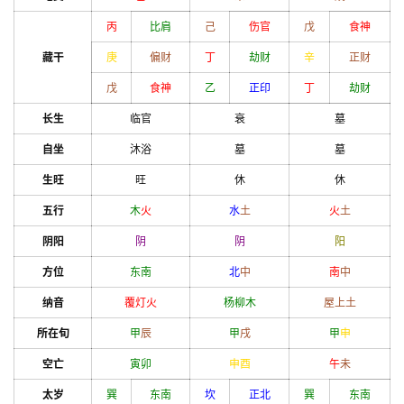
丙
比肩
己
伤官
戊
食神
藏干
庚
偏财
丁
劫财
辛
正财
戊
食神
乙
正印
丁
劫财
长生
临官
衰
墓
自坐
沐浴
墓
墓
生旺
旺
休
休
五行
木
火
水
土
火
土
阴阳
阴
阴
阳
方位
东南
北
中
南
中
纳音
覆灯火
杨柳木
屋上土
所在旬
甲
辰
甲
戌
甲
申
空亡
寅
卯
申
酉
午
未
太岁
巽
东南
坎
正北
巽
东南