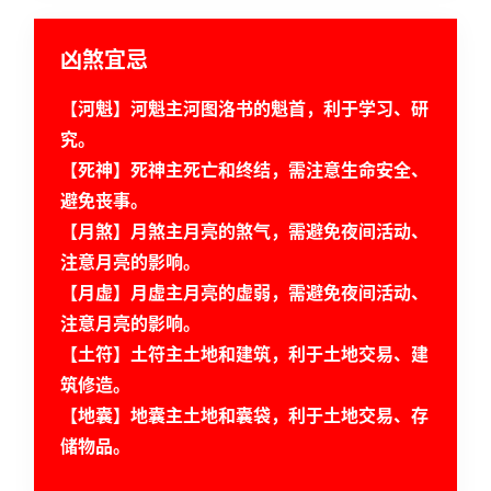
凶煞宜忌
【河魁】河魁主河图洛书的魁首，利于学习、研
究。
【死神】死神主死亡和终结，需注意生命安全、
避免丧事。
【月煞】月煞主月亮的煞气，需避免夜间活动、
注意月亮的影响。
【月虚】月虚主月亮的虚弱，需避免夜间活动、
首
注意月亮的影响。
页
【土符】土符主土地和建筑，利于土地交易、建
筑修造。
【地囊】地囊主土地和囊袋，利于土地交易、存
黄
储物品。
历