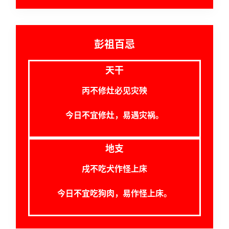
占
卜
彭祖百忌
天干
命
理
登录
注册
丙不修灶必见灾殃
今日不宜修灶，易遇灾祸。
解
梦
地支
戌不吃犬作怪上床
A
I
今日不宜吃狗肉，易作怪上床。
服
务