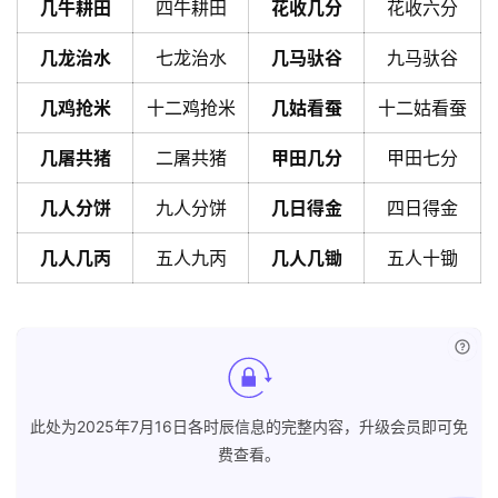
几牛耕田
四牛耕田
花收几分
花收六分
几龙治水
七龙治水
几马驮谷
九马驮谷
几鸡抢米
十二鸡抢米
几姑看蚕
十二姑看蚕
几屠共猪
二屠共猪
甲田几分
甲田七分
几人分饼
九人分饼
几日得金
四日得金
几人几丙
五人九丙
几人几锄
五人十锄
已付
此处为2025年7月16日各时辰信息的完整内容，升级会员即可免
费查看。