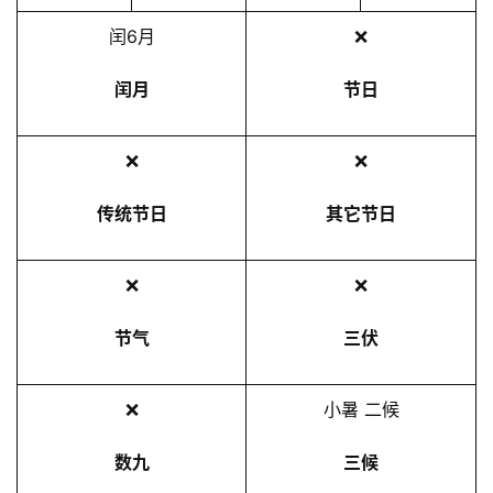
2
闰6月
❌
5
年
闰月
节日
7
月
❌
❌
1
6
传统节日
其它节日
日
❌
❌
节气
三伏
❌
小暑 二候
数九
三候