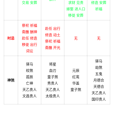
交易 安葬
求财 见贵
修造 安葬
嫁娶 进人口
祈福
移徙 安葬
祭祀 祈福
赴任 出行
斋醮 酬神
修造 动土
时忌
赴任 修造
无
无
祭祀 祈福
移徙 出行
斋醮 开光
词讼
驿马
驿马
将星
劫煞
绞煞
血刃
元辰
五鬼
孤辰
童子煞
红鸾
神煞
月德合
亡神
秀贵人
华盖
天德合
天乙贵人
天乙贵人
童子煞
天乙贵人
文昌贵人
太极贵人
国印贵人