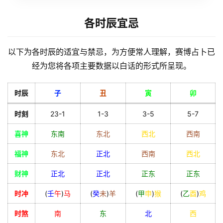
各时辰宜忌
会
员
以下为各时辰的适宜与禁忌，为方便常人理解，赛博占卜已
经为您将各项主要数据以白话的形式所呈现。
时辰
子
丑
寅
卯
时刻
23-1
1-3
3-5
5-7
喜神
东南
东北
西北
西南
福神
东北
正北
西南
西北
财神
正北
正北
正东
正东
时冲
(
壬
午
)
马
(
癸
未
)
羊
(
甲
申
)
猴
(
乙
酉
)
鸡
时煞
南
东
北
西