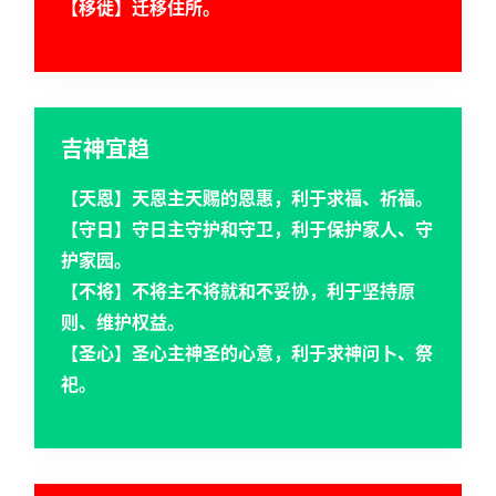
【移徙】迁移住所。
吉神宜趋
【天恩】天恩主天赐的恩惠，利于求福、祈福。
【守日】守日主守护和守卫，利于保护家人、守
护家园。
【不将】不将主不将就和不妥协，利于坚持原
则、维护权益。
【圣心】圣心主神圣的心意，利于求神问卜、祭
祀。