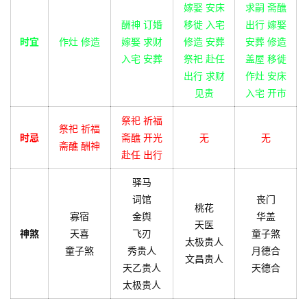
嫁娶 安床
求嗣 斋醮
酬神 订婚
移徙 入宅
出行 嫁娶
时宜
作灶 修造
嫁娶 求财
修造 安葬
安葬 修造
入宅 安葬
祭祀 赴任
盖屋 移徙
出行 求财
作灶 安床
见贵
入宅 开市
祭祀 祈福
祭祀 祈福
时忌
斋醮 开光
无
无
斋醮 酬神
赴任 出行
驿马
词馆
丧门
桃花
寡宿
金舆
华盖
天医
神煞
天喜
飞刃
童子煞
太极贵人
童子煞
秀贵人
月德合
文昌贵人
天乙贵人
天德合
太极贵人