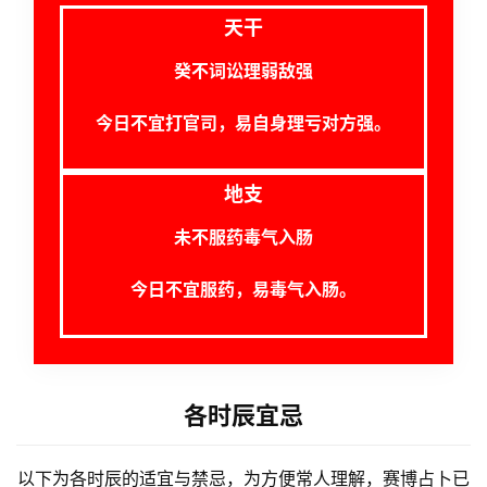
梦
天干
癸不词讼理弱敌强
A
I
今日不宜打官司，易自身理亏对方强。
服
务
地支
未不服药毒气入肠
会
员
今日不宜服药，易毒气入肠。
各时辰宜忌
以下为各时辰的适宜与禁忌，为方便常人理解，赛博占卜已