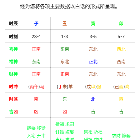
经为您将各项主要数据以白话的形式所呈现。
时辰
子
丑
寅
卯
时刻
23-1
1-3
3-5
5-7
喜神
正南
东南
东北
西北
福神
东南
东北
正北
西南
财神
正南
正南
东北
东北
时冲
(
丙
午
)
马
(
丁
未
)
羊
(
戊
申
)
猴
(
己
酉
)
鸡
时煞
南
东
北
西
吉
凶
凶
凶
吉
吉
祈福 求嗣
嫁娶 移徙
订婚 嫁娶
祭祀 祈福
入宅 开市
求财 嫁娶
出行 求财
酬神 求财