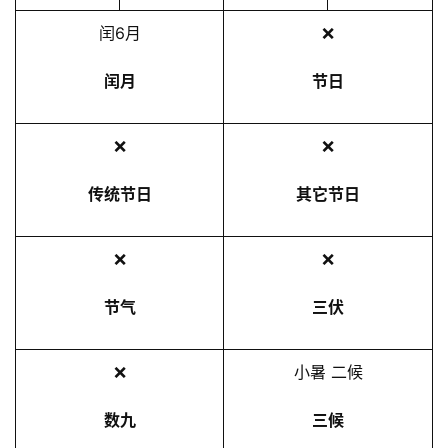
2
闰6月
❌
5
年
闰月
节日
7
月
❌
❌
1
3
传统节日
其它节日
日
❌
❌
节气
三伏
❌
小暑 二候
数九
三候