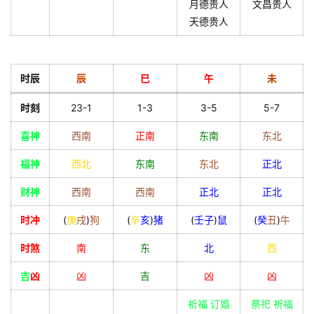
月德贵人
文昌贵人
天德贵人
时辰
辰
巳
午
未
时刻
23-1
1-3
3-5
5-7
喜神
西南
正南
东南
东北
福神
西北
东南
东北
正北
财神
西南
西南
正北
正北
时冲
(
庚
戌
)
狗
(
辛
亥
)
猪
(
壬
子
)
鼠
(
癸
丑
)
牛
时煞
南
东
北
西
吉
凶
凶
吉
凶
凶
祈福 订婚
祭祀 祈福