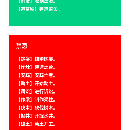
【割蜜】收割蜂蜜。
【造畜稠】建造畜舍。
禁忌
【嫁娶】结婚嫁娶。
【作灶】建造灶台。
【安葬】安葬亡者。
【动土】开始动土。
【词讼】进行诉讼。
【作梁】制作梁柱。
【伐木】砍伐树木。
【掘井】开掘水井。
【破土】动土开工。