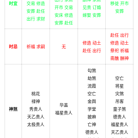
时宜
交易 修造
移徙 开市
开市 交易
见贵 订婚
安葬 赴任
安葬
安床 修造
嫁娶 安葬
出行 求财
安葬 赴任
赴任 出行
修造 动土
修造 动土
时忌
祈福 求嗣
无
赴任 出行
祭祀 祈福
斋醮 酬神
勾煞
劫煞
空亡
流霞
将星
桃花
空亡
灾煞
禄神
金舆
吊客
华盖
神煞
秀贵人
学堂
童子煞
福星贵人
天乙贵人
披麻
德贵人
太极贵人
亡神
福星贵人
德贵人
天乙贵人