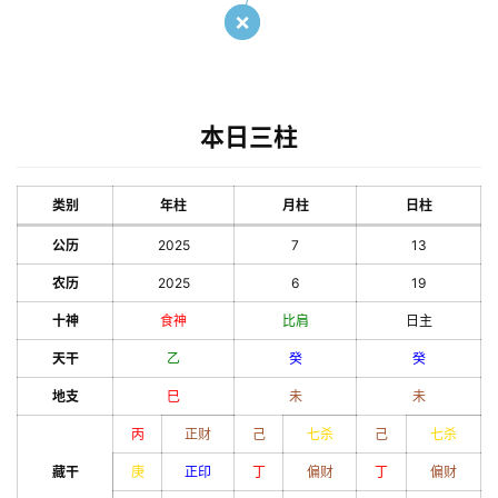
本日三柱
类别
年柱
月柱
日柱
公历
2025
7
13
农历
2025
6
19
十神
食神
比肩
日主
天干
乙
癸
癸
地支
巳
未
未
丙
正财
己
七杀
己
七杀
藏干
庚
正印
丁
偏财
丁
偏财