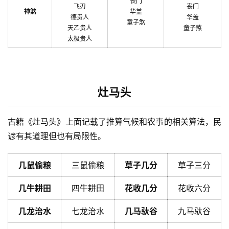
丧门
飞刃
丧门
神煞
华盖
德贵人
华盖
童子煞
天乙贵人
童子煞
太极贵人
灶马头
古籍《灶马头》上面记载了推算气候和农事的相关算法，民
谚有其道理但也有局限性。
几鼠偷粮
三鼠偷粮
草子几分
草子三分
几牛耕田
四牛耕田
花收几分
花收六分
几龙治水
七龙治水
几马驮谷
九马驮谷