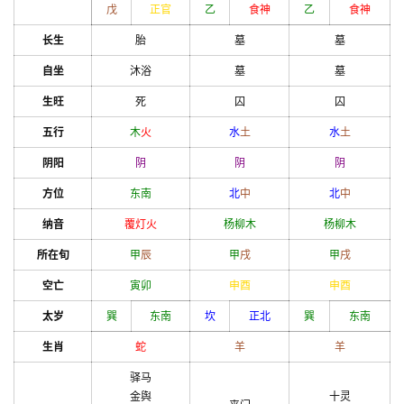
戊
正官
乙
食神
乙
食神
长生
胎
墓
墓
自坐
沐浴
墓
墓
生旺
死
囚
囚
五行
木
火
水
土
水
土
阴阳
阴
阴
阴
方位
东南
北
中
北
中
纳音
覆灯火
杨柳木
杨柳木
所在旬
甲
辰
甲
戌
甲
戌
空亡
寅
卯
申
酉
申
酉
太岁
巽
东南
坎
正北
巽
东南
生肖
蛇
羊
羊
驿马
金舆
十灵