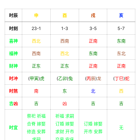
时辰
申
酉
戌
亥
时刻
23-1
1-3
3-5
5-7
喜神
西北
西南
正南
东南
福神
西南
西北
东南
东北
财神
正东
正东
正南
正南
时冲
(
甲
寅
)
虎
(
乙
卯
)
兔
(
丙
辰
)
龙
(
丁
巳
)
蛇
时煞
南
东
北
西
吉
凶
吉
凶
吉
吉
祭祀 祈福
祈福 求嗣
合脊 嫁娶
订婚 嫁娶
订婚 嫁娶
时宜
无
修造 安葬
求财 开市
开市 安葬
求嗣
交易 安床