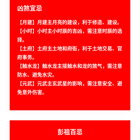
首
凶煞宜忌
页
【月建】月建主月亮的建设，利于修造、建设。
【小时】小时主小时辰的吉凶，需注意时辰的选
黄
择。
历
【土府】土府主土地和府衙，利于土地交易、官
府事务。
【触水龙】触水龙主接触水和龙的煞气，需注意
占
防水、避免水灾。
卜
【元武】元武主玄武星的影响，需注意安全、避
免意外伤害。
命
理
登录
注册
彭祖百忌
解