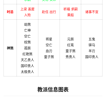
上梁 盖屋
祈福 求嗣
时忌
赴任 出行
诸事不宜
入殓
乘船
劫煞
亡神
空亡
将星
元辰
五鬼
绞煞
空亡
红鸾
驿马
神煞
孤辰
血刃
童子煞
羊刃
红艳煞
童子煞
秀贵人
国印贵人
天乙贵人
国印贵人
太极贵人
教派信息图表