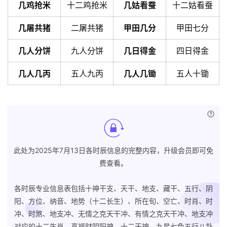
几鸡抢米
十二鸡抢米
几姑看蚕
十二姑看蚕
几屠共猪
二屠共猪
甲田几分
甲田七分
几人分饼
九人分饼
几日得金
四日得金
几人几丙
五人九丙
几人几锄
五人十锄
已付
此处为2025年7月13日各时辰信息的完整内容，升级会员即可免
费查看。
各时辰专业信息表包括十神干支、天干、地支、藏干、五行、阴
阳、方位、纳音、地势（十二长生）、所在旬、空亡、时肖、时
冲、时煞、地支冲、无情之克天干冲、有情之克天干冲、地支冲
对应的十二生肖、喜福财阴阳神、十二天神、九星七色五行八卦