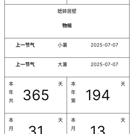
蟋蟀居壁
物候
上一节气
小暑
2025-07-07
上一节气
大暑
2025-07-07
本
天
本
天
365
194
年
年
共
第
本
天
本
天
31
13
月
月