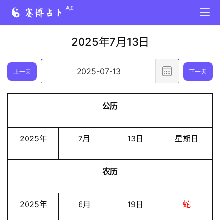
2025年7月13日
选
上一天
下一天
择
日
公历
期
,
已
2025年
7月
13日
星期日
选
择
农历
日
期
2
2025年
6月
19日
蛇
0