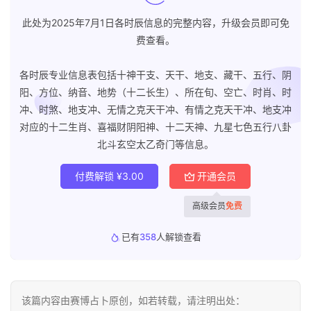
此处为2025年7月1日各时辰信息的完整内容，升级会员即可免
费查看。
各时辰专业信息表包括十神干支、天干、地支、藏干、五行、阴
阳、方位、纳音、地势（十二长生）、所在旬、空亡、时肖、时
冲、时煞、地支冲、无情之克天干冲、有情之克天干冲、地支冲
对应的十二生肖、喜福财阴阳神、十二天神、九星七色五行八卦
北斗玄空太乙奇门等信息。
付费解锁
¥
3.00
开通会员
高级会员
免费
已有
358
人解锁查看
该篇内容由赛博占卜原创，如若转载，请注明出处：