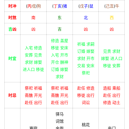
时冲
(
丙
戌
)
狗
(
丁
亥
)
猪
(
戊
子
)
鼠
(
己
丑
)
牛
时煞
南
东
北
西
吉
凶
凶
吉
凶
凶
修造 盖屋
祈福 求嗣
入宅 修造
移徙 安床
订婚 嫁娶
见贵 求财
安葬 见贵
入宅 开市
时宜
求财 开市
嫁娶 进人口
求财 嫁娶
开仓 酬神
交易 安床
移徙 安葬
进人口 移徙
订婚 嫁娶
祭祀
求财
祭祀 祈福
祭祀 祈福
赴任 修造
造船 乘船
时忌
斋醮 开光
斋醮 开光
移徙 出行
赴任 出行
赴任 出行
赴任 出行
词讼
修造 动土
驿马
词馆
桃花
寡宿
金舆
丧门