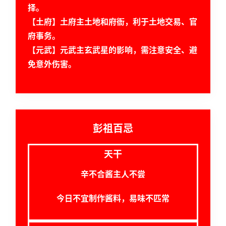
择。
【土府】土府主土地和府衙，利于土地交易、官
府事务。
解
梦
【元武】元武主玄武星的影响，需注意安全、避
免意外伤害。
A
I
服
务
彭祖百忌
天干
会
辛不合酱主人不尝
员
今日不宜制作酱料，易味不匹常