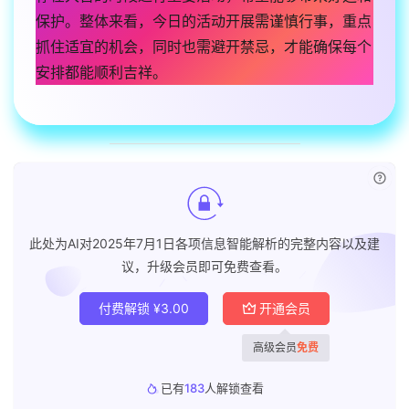
保护。整体来看，今日的活动开展需谨慎行事，重点
抓住适宜的机会，同时也需避开禁忌，才能确保每个
安排都能顺利吉祥。
已付
此处为AI对2025年7月1日各项信息智能解析的完整内容以及建
议，升级会员即可免费查看。
付费解锁
¥
3.00
开通会员
高级会员
免费
已有
183
人解锁查看