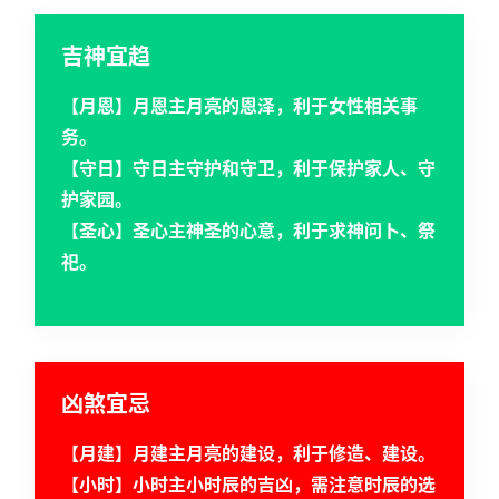
吉神宜趋
【月恩】月恩主月亮的恩泽，利于女性相关事
首
务。
页
【守日】守日主守护和守卫，利于保护家人、守
护家园。
【圣心】圣心主神圣的心意，利于求神问卜、祭
黄
祀。
历
占
卜
凶煞宜忌
【月建】月建主月亮的建设，利于修造、建设。
命
【小时】小时主小时辰的吉凶，需注意时辰的选
理
登录
注册