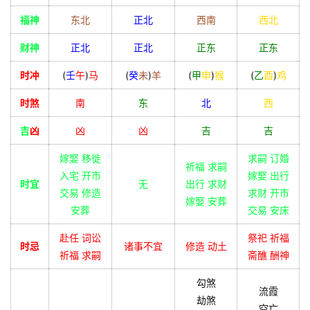
福神
东北
正北
西南
西北
财神
正北
正北
正东
正东
时冲
(
壬
午
)
马
(
癸
未
)
羊
(
甲
申
)
猴
(
乙
酉
)
鸡
时煞
南
东
北
西
吉
凶
凶
凶
吉
吉
嫁娶 移徙
求嗣 订婚
祈福 求嗣
入宅 开市
嫁娶 出行
时宜
无
出行 求财
交易 修造
求财 开市
嫁娶 安葬
安葬
交易 安床
赴任 词讼
祭祀 祈福
时忌
诸事不宜
修造 动土
祈福 求嗣
斋醮 酬神
勾煞
流霞
劫煞
空亡