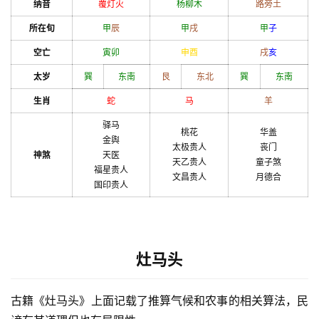
纳音
覆灯火
杨柳木
路旁土
所在旬
甲
辰
甲
戌
甲
子
空亡
寅
卯
申
酉
戌
亥
太岁
巽
东南
艮
东北
巽
东南
生肖
蛇
马
羊
驿马
桃花
华盖
金舆
太极贵人
丧门
神煞
天医
天乙贵人
童子煞
福星贵人
文昌贵人
月德合
国印贵人
灶马头
古籍《灶马头》上面记载了推算气候和农事的相关算法，民