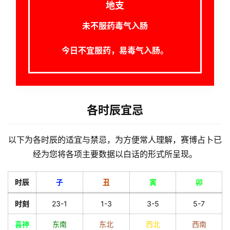
地支
未不服药毒气入肠
今日不宜服药，易毒气入肠。
各时辰宜忌
以下为各时辰的适宜与禁忌，为方便常人理解，赛博占卜已
经为您将各项主要数据以白话的形式所呈现。
时辰
子
丑
寅
卯
时刻
23-1
1-3
3-5
5-7
喜神
东南
东北
西北
西南