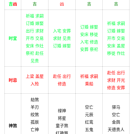
吉
凶
吉
凶
吉
吉
祈福 求嗣
订婚 嫁娶
祈福 求嗣
订婚 嫁娶
出行 求财
入宅 安葬
订婚 嫁娶
安床 移徙
时宜
开市 交易
求财 见贵
开市 交易
入宅 修造
安床 作灶
订婚 嫁娶
安床 盖屋
安葬 祭祀
祭祀 赴任
移徙 作灶
见贵
赴任 出行
上梁 盖屋
赴任 出行
祈福 求嗣
时忌
求财 开光
入殓
修造
乘船
修造 安葬
劫煞
羊刃
空亡
驿马
禄神
绞煞
元辰
空亡
将星
孤辰
红鸾
金舆
神煞
童子煞
亡神
五鬼
天德贵人
红艳煞