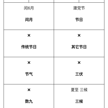
2
闰6月
建党节
5
年
闰月
节日
7
月
❌
❌
1
日
传统节日
其它节日
❌
❌
节气
三伏
❌
夏至 三候
数九
三候