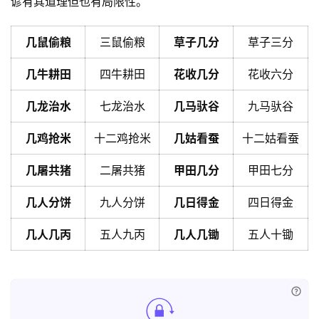
谚有其道理但也有局限性。
几鼠偷粮
三鼠偷粮
草子几分
草子三分
几牛耕田
四牛耕田
花收几分
花收六分
几龙治水
七龙治水
几马驮谷
九马驮谷
几鸡抢米
十二鸡抢米
几姑看蚕
十二姑看蚕
几屠共猪
二屠共猪
甲田几分
甲田七分
几人分饼
九人分饼
几日得金
四日得金
几人几丙
五人九丙
几人几锄
五人十锄
已付