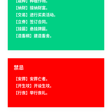
【栽种】种植作物。
【纳财】接纳财富。
【交易】进行买卖活动。
【立券】签订合同。
【挂匾】悬挂牌匾。
【造畜稠】建造畜舍。
禁忌
【安葬】安葬亡者。
【开生坟】开设生坟。
【行丧】举行丧礼。