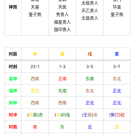
太极贵人
神煞
天喜
天医
华盖
天乙贵人
童子煞
秀贵人
童子煞
文昌贵人
福星贵人
国印贵人
时辰
申
酉
戌
亥
时刻
23-1
1-3
3-5
5-7
喜神
西南
正南
东南
东北
福神
西北
东南
东北
正北
财神
西南
西南
正北
正北
时冲
(
庚
寅
)
虎
(
辛
卯
)
兔
(
壬
辰
)
龙
(
癸
巳
)
蛇
时煞
南
东
北
西