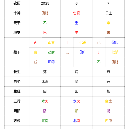
农历
2025
6
7
十神
偏财
伤官
日主
天干
乙
壬
辛
地支
巳
午
未
丙
正官
丁
七杀
己
偏印
藏干
庚
劫财
己
偏印
丁
七杀
戊
正印
乙
偏财
长生
死
病
衰
自坐
沐浴
胎
衰
生旺
囚
囚
相
五行
木
火
水
火
金
土
阴阳
阴
阳
阴
方位
东南
北
南
西
中