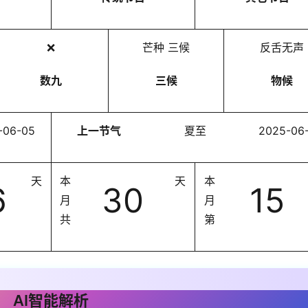
2
0
2
❌
芒种 三候
反舌无声
5
年
数九
三候
物候
6
月
-06-05
上一节气
夏至
2025-06
1
5
日
天
本
天
本
6
30
15
月
月
共
第
AI智能解析