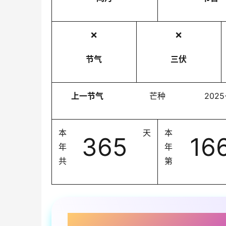
❌
❌
节气
三伏
上一节气
芒种
2025
本
天
本
365
16
年
年
共
第