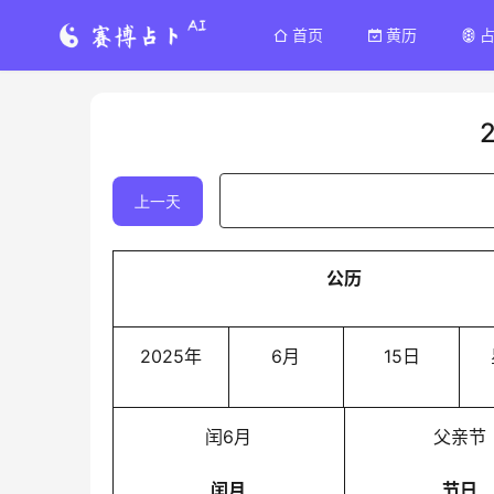
首页
黄历
上一天
公历
2025年
6月
15日
闰6月
父亲节
闰月
节日