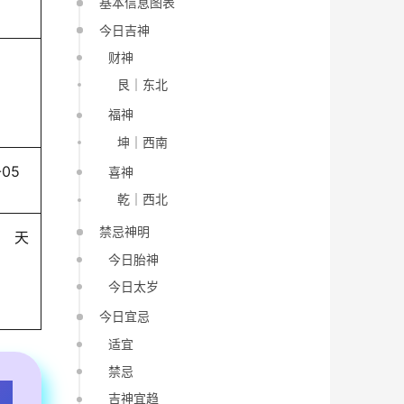
基本信息图表
今日吉神
财神
艮｜东北
福神
坤｜西南
-05
喜神
乾｜西北
禁忌神明
天
今日胎神
今日太岁
今日宜忌
适宜
禁忌
吉神宜趋