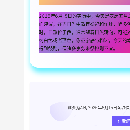
2025年6月15日的黄历中，今天是农历
的建议，在吉日当中适宜祭祀和作灶，诸多
时，日煞位于西，通常随着日煞转向，可能
纳白色或者蓝色，象征宁静与和谐，今天的
得到鼓励，但诸多事务未祭祀则不宜。
此处为AI对2025年6月15日
付费