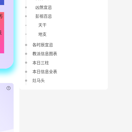
凶煞宜忌
历
彭祖百忌
天干
采
地支
各时辰宜忌
教派信息图表
本日三柱
本日信息全表
灶马头
已付费？
登录
或
刷新