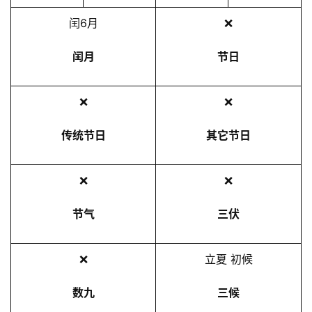
2
闰6月
❌
5
年
闰月
节日
5
月
❌
❌
7
日
传统节日
其它节日
❌
❌
节气
三伏
❌
立夏 初候
数九
三候