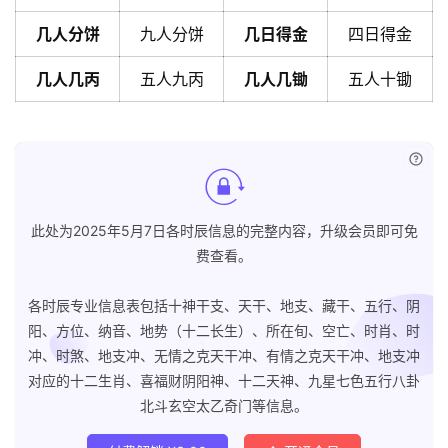
几人分饼
九人分饼
几日得金
四日得金
几人几丙
五人九丙
几人几锄
五人十锄
已付
此处为2025年5月7日各时辰信息的完整内容，升级会员即可免
费查看。
各时辰专业信息表包括十神干支、天干、地支、藏干、五行、阴
阳、方位、纳音、地势（十二长生）、所在旬、空亡、时肖、时
冲、时煞、地支冲、无情之克天干冲、有情之克天干冲、地支冲
对应的十二生肖、喜福财阴阳神、十二天神、九星七色五行八卦
北斗玄空太乙奇门等信息。