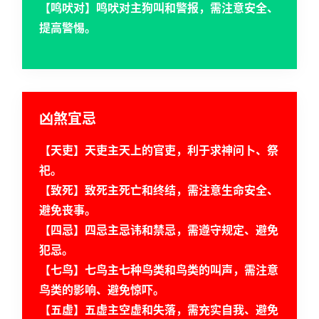
【鸣吠对】鸣吠对主狗叫和警报，需注意安全、
提高警惕。
凶煞宜忌
首
【天吏】天吏主天上的官吏，利于求神问卜、祭
页
祀。
【致死】致死主死亡和终结，需注意生命安全、
避免丧事。
黄
【四忌】四忌主忌讳和禁忌，需遵守规定、避免
历
犯忌。
【七鸟】七鸟主七种鸟类和鸟类的叫声，需注意
鸟类的影响、避免惊吓。
占
【五虚】五虚主空虚和失落，需充实自我、避免
卜