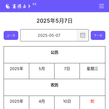
2025年5月7日
选
上一天
下一天
择
日
公历
期
,
已
2025年
5月
7日
星期三
选
择
农历
日
期
2
2025年
4月
10日
蛇
0