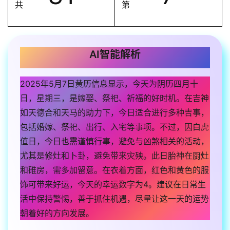
共
第
AI智能解析
2025年5月7日黄历信息显示，今天为阴历四月十
日，星期三，是嫁娶、祭祀、祈福的好时机。在吉神
如天德合和天马的助力下，今日适合进行多种吉事，
包括婚嫁、祭祀、出行、入宅等事项。不过，因白虎
值日，今日也需谨慎行事，避免与凶煞相关的活动，
尤其是修灶和卜卦，避免带来灾殃。此日胎神在厨灶
和碓房，需多加留意。在衣着方面，红色和黄色的服
饰可带来好运，今天的幸运数字为4。建议在日常生
活中保持警惕，善于抓住机遇，尽量让这一天的运势
朝着好的方向发展。