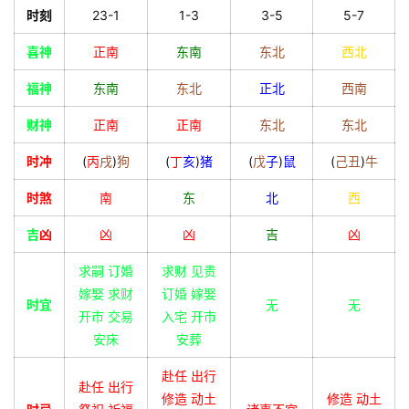
时刻
23-1
1-3
3-5
5-7
喜神
正南
东南
东北
西北
福神
东南
东北
正北
西南
财神
正南
正南
东北
东北
时冲
(
丙
戌
)
狗
(
丁
亥
)
猪
(
戊
子
)
鼠
(
己
丑
)
牛
时煞
南
东
北
西
吉
凶
凶
凶
吉
凶
求嗣 订婚
求财 见贵
嫁娶 求财
订婚 嫁娶
时宜
无
无
开市 交易
入宅 开市
安床
安葬
赴任 出行
赴任 出行
修造 动土
修造 动土