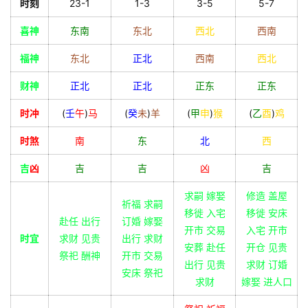
时刻
23-1
1-3
3-5
5-7
喜神
东南
东北
西北
西南
福神
东北
正北
西南
西北
财神
正北
正北
正东
正东
时冲
(
壬
午
)
马
(
癸
未
)
羊
(
甲
申
)
猴
(
乙
酉
)
鸡
时煞
南
东
北
西
吉
凶
吉
吉
凶
吉
求嗣 嫁娶
修造 盖屋
祈福 求嗣
移徙 入宅
移徙 安床
赴任 出行
订婚 嫁娶
开市 交易
入宅 开市
时宜
求财 见贵
出行 求财
安葬 赴任
开仓 见贵
祭祀 酬神
开市 交易
出行 见贵
求财 订婚
安床 祭祀
求财
嫁娶 进人口