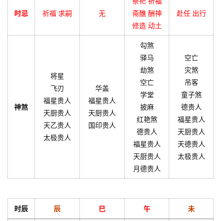
祭祀 祈福
时忌
祈福 求嗣
无
斋醮 酬神
赴任 出行
修造 动土
勾煞
驿马
空亡
劫煞
灾煞
将星
空亡
吊客
飞刃
华盖
学堂
童子煞
福星贵人
福星贵人
神煞
披麻
德贵人
天厨贵人
天厨贵人
红艳煞
福星贵人
天乙贵人
国印贵人
德贵人
天厨贵人
太极贵人
福星贵人
天德贵人
天厨贵人
太极贵人
月德贵人
时辰
辰
巳
午
未