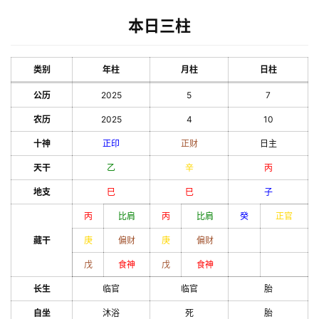
本日三柱
类别
年柱
月柱
日柱
公历
2025
5
7
农历
2025
4
10
十神
正印
正财
日主
天干
乙
辛
丙
地支
巳
巳
子
丙
比肩
丙
比肩
癸
正官
藏干
庚
偏财
庚
偏财
戊
食神
戊
食神
长生
临官
临官
胎
自坐
沐浴
死
胎