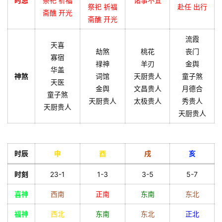
时忌
祭祀 祈福
诸事不宜
祭祀 祈福
赴任 出行
斋醮 开光
斋醮 开光
流霞
天喜
劫煞
桃花
丧门
寡宿
禄神
羊刃
金舆
华盖
神煞
词馆
天厨贵人
童子煞
天医
金舆
文昌贵人
月德合
童子煞
天厨贵人
太极贵人
秀贵人
天厨贵人
天厨贵人
时辰
申
酉
戌
亥
时刻
23-1
1-3
3-5
5-7
喜神
西南
正南
东南
东北
福神
西北
东南
东北
正北