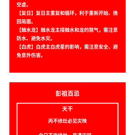
空虚。
【复日】复日主重复和循环，利于重新开始、挽
命
回局面。
理
登录
注册
【触水龙】触水龙主接触水和龙的煞气，需注意
防水、避免水灾。
【白虎】白虎主白虎星的影响，需注意安全、避
解
免意外伤害。
梦
A
I
彭祖百忌
服
务
天干
丙不修灶必见灾殃
会