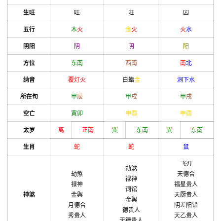
生旺
旺
旺
囚
五行
木
火
金
火
火
水
阴阳
阴
阴
阳
方位
东南
西南
南
北
纳音
覆灯火
白蜡
金
涧下水
所在旬
甲
辰
甲
戌
甲
戌
空亡
寅
卯
申
酉
申
酉
太岁
离
正南
巽
东南
巽
东南
生肖
蛇
蛇
鼠
飞刃
劫煞
劫煞
天德合
禄神
禄神
福星贵人
词馆
神煞
金舆
天厨贵人
金舆
月德合
阴差阳错
德贵人
秀贵人
天乙贵人
天德贵人