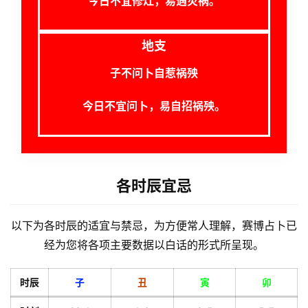
今日不宜修灶，易遇灾祸。
员
地支
子不问卜自惹祸殃
今日不宜问卜，易自招祸殃。
各时辰宜忌
以下为各时辰的适宜与禁忌，为方便常人理解，赛博占卜已
经为您将各项主要数据以白话的形式所呈现。
时辰
子
丑
寅
卯