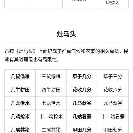
太极贵人
灶马头
古籍《灶马头》上面记载了推算气候和农事的相关算法，民
谚有其道理但也有局限性。
几鼠偷粮
三鼠偷粮
草子几分
草子三分
几牛耕田
四牛耕田
花收几分
花收六分
几龙治水
七龙治水
几马驮谷
九马驮谷
几鸡抢米
十二鸡抢米
几姑看蚕
十二姑看蚕
几屠共猪
二屠共猪
甲田几分
甲田七分