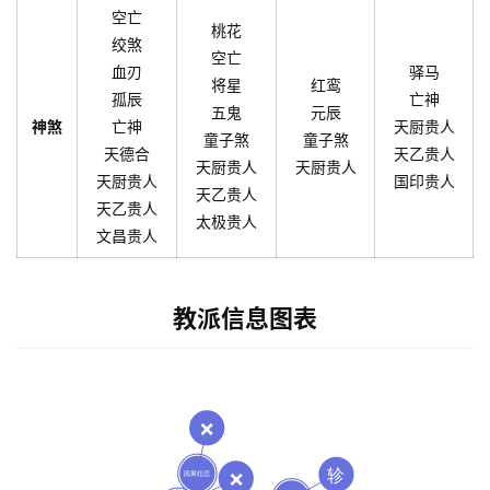
空亡
桃花
绞煞
空亡
血刃
驿马
将星
红鸾
孤辰
亡神
五鬼
元辰
神煞
亡神
天厨贵人
童子煞
童子煞
天德合
天乙贵人
天厨贵人
天厨贵人
天厨贵人
国印贵人
天乙贵人
天乙贵人
太极贵人
文昌贵人
教派信息图表