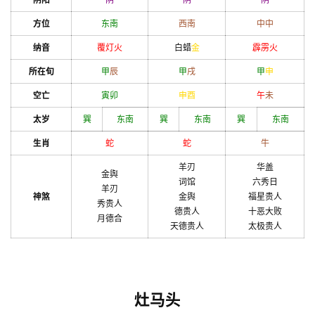
方位
东南
西南
中
中
纳音
覆灯火
白蜡
金
霹雳火
所在旬
甲
辰
甲
戌
甲
申
空亡
寅
卯
申
酉
午
未
太岁
巽
东南
巽
东南
巽
东南
生肖
蛇
蛇
牛
羊刃
华盖
金舆
词馆
六秀日
羊刃
神煞
金舆
福星贵人
秀贵人
德贵人
十恶大败
月德合
天德贵人
太极贵人
灶马头