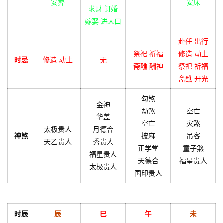
安葬
安床
求财 订婚
嫁娶 进人口
赴任 出行
祭祀 祈福
修造 动土
时忌
修造 动土
无
斋醮 酬神
祭祀 祈福
斋醮 开光
勾煞
金神
劫煞
空亡
华盖
空亡
灾煞
太极贵人
月德合
神煞
披麻
吊客
天乙贵人
秀贵人
正学堂
童子煞
福星贵人
天德合
福星贵人
太极贵人
国印贵人
时辰
辰
巳
午
未