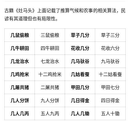
古籍《灶马头》上面记载了推算气候和农事的相关算法，民
谚有其道理但也有局限性。
几鼠偷粮
三鼠偷粮
草子几分
草子三分
几牛耕田
四牛耕田
花收几分
花收六分
几龙治水
七龙治水
几马驮谷
九马驮谷
几鸡抢米
十二鸡抢米
几姑看蚕
十二姑看蚕
几屠共猪
二屠共猪
甲田几分
甲田七分
几人分饼
九人分饼
几日得金
四日得金
几人几丙
五人九丙
几人几锄
五人十锄