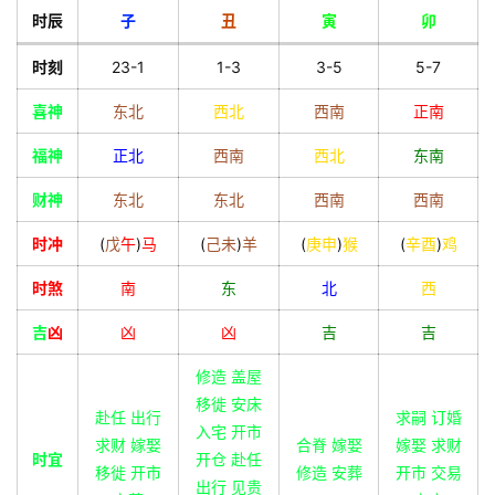
时辰
子
丑
寅
卯
时刻
23-1
1-3
3-5
5-7
喜神
东北
西北
西南
正南
福神
正北
西南
西北
东南
财神
东北
东北
西南
西南
时冲
(
戊
午
)
马
(
己
未
)
羊
(
庚
申
)
猴
(
辛
酉
)
鸡
时煞
南
东
北
西
吉
凶
凶
凶
吉
吉
修造 盖屋
移徙 安床
赴任 出行
求嗣 订婚
入宅 开市
求财 嫁娶
合脊 嫁娶
嫁娶 求财
时宜
开仓 赴任
移徙 开市
修造 安葬
开市 交易
出行 见贵