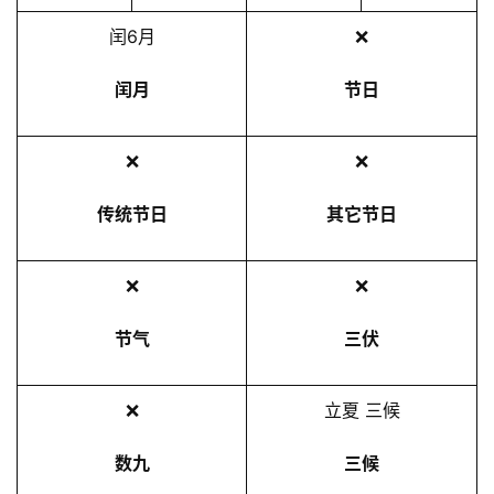
2
闰6月
❌
5
年
闰月
节日
5
月
❌
❌
2
0
传统节日
其它节日
日
❌
❌
节气
三伏
❌
立夏 三候
数九
三候