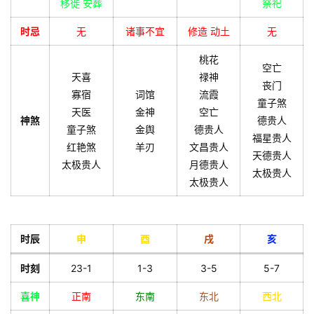
移徙 安葬
祭祀
时忌
无
诸事不宜
修造 动土
无
桃花
空亡
天喜
禄神
丧门
寡宿
词馆
流霞
童子煞
天医
金神
空亡
神煞
德贵人
童子煞
金舆
德贵人
福星贵人
红艳煞
羊刃
文昌贵人
天德贵人
太极贵人
月德贵人
太极贵人
太极贵人
时辰
申
酉
戌
亥
时刻
23-1
1-3
3-5
5-7
喜神
正南
东南
东北
西北