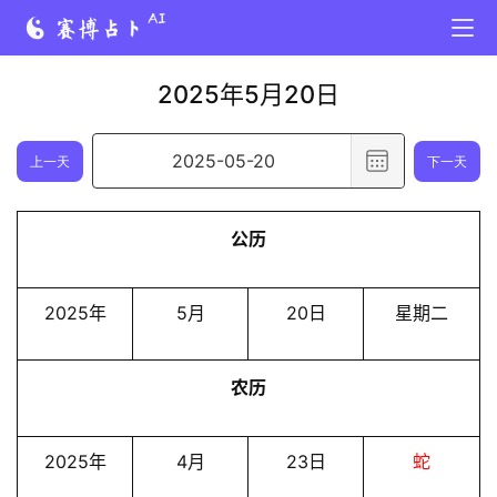
2025年5月20日
选
上一天
下一天
择
日
公历
期
,
已
2025年
5月
20日
星期二
选
择
农历
日
期
2
2025年
4月
23日
蛇
0