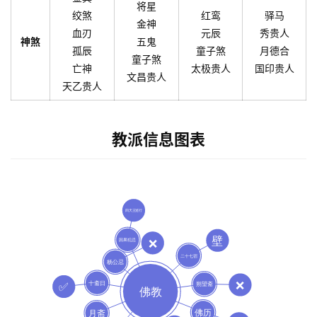
将星
绞煞
红鸾
驿马
金神
血刃
元辰
秀贵人
神煞
五鬼
孤辰
童子煞
月德合
童子煞
亡神
太极贵人
国印贵人
文昌贵人
天乙贵人
教派信息图表