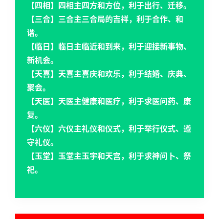
【四相】四相主四方和方位，利于出行、迁移。
【三合】三合主三合局的吉祥，利于合作、和
谐。
【临日】临日主临近和到来，利于迎接新事物、
新机会。
首
【天喜】天喜主喜庆和欢乐，利于结婚、庆典、
页
聚会。
【天医】天医主健康和医疗，利于求医问药、康
复。
黄
【六仪】六仪主礼仪和仪式，利于举行仪式、遵
历
守礼仪。
【玉堂】玉堂主玉宇和天宫，利于求神问卜、祭
占
祀。
卜