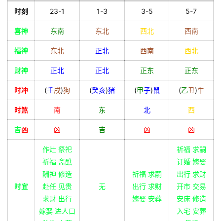
时刻
23-1
1-3
3-5
5-7
喜神
东南
东北
西北
西南
福神
东北
正北
西南
西北
财神
正北
正北
正东
正东
时冲
(
壬
戌
)
狗
(
癸
亥
)
猪
(
甲
子
)
鼠
(
乙
丑
)
牛
时煞
南
东
北
西
吉
凶
凶
吉
凶
凶
作灶 祭祀
祈福 求嗣
祈福 斋醮
订婚 嫁娶
酬神 修造
祈福 求嗣
出行 求财
时宜
赴任 见贵
无
出行 求财
开市 交易
求财 出行
嫁娶 安葬
安床 修造
嫁娶 进人口
入宅 安葬