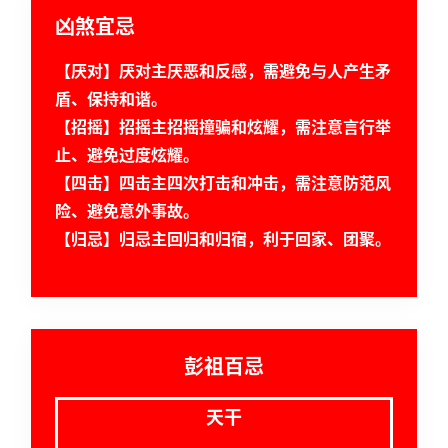
命
理
凶煞宜忌
登录
注册
【厌对】厌对主厌恶和反感，需避免与人产生矛
盾、保持和谐。
解
【招摇】招摇主招摇撞骗和炫耀，需注意言行举
梦
止、避免过度炫耀。
【四击】四击主四次打击和冲击，需注意防范风
A
险、避免意外事故。
I
【归忌】归忌主回归和归宿，利于回家、团聚。
服
务
会
彭祖百忌
员
天干