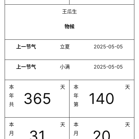
王瓜生
物候
上一节气
立夏
2025-05-05
上一节气
小满
2025-05-05
本
天
本
天
365
140
年
年
共
第
本
天
本
天
31
20
月
月