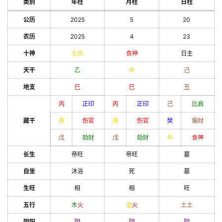
类别
年柱
月柱
日柱
公历
2025
5
20
农历
2025
4
23
十神
七杀
食神
日主
天干
乙
辛
己
地支
巳
巳
丑
丙
正印
丙
正印
己
比肩
藏干
庚
伤官
庚
伤官
癸
偏财
戊
劫财
戊
劫财
辛
食神
长生
帝旺
帝旺
墓
自坐
沐浴
死
墓
生旺
相
相
旺
五行
木
火
金
火
土
土
阴阳
阴
阴
阴