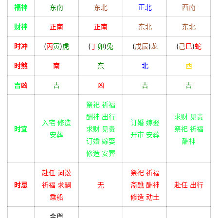
福神
东南
东北
正北
西南
财神
正南
正南
东北
东北
时冲
(
丙
寅
)
虎
(
丁
卯
)
兔
(
戊
辰
)
龙
(
己
巳
)
蛇
时煞
南
东
北
西
吉
凶
吉
凶
吉
吉
祭祀 祈福
酬神 出行
求财 见贵
入宅 修造
订婚 嫁娶
时宜
求财 见贵
祭祀 祈福
安葬
开市 安葬
订婚 嫁娶
酬神
修造 安葬
赴任 词讼
祭祀 祈福
时忌
祈福 求嗣
无
斋醮 酬神
赴任 出行
乘船
修造 动土
金舆