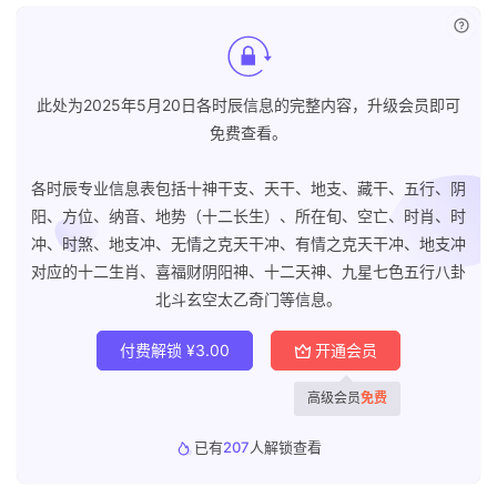
已付
此处为2025年5月20日各时辰信息的完整内容，升级会员即可
免费查看。
各时辰专业信息表包括十神干支、天干、地支、藏干、五行、阴
阳、方位、纳音、地势（十二长生）、所在旬、空亡、时肖、时
冲、时煞、地支冲、无情之克天干冲、有情之克天干冲、地支冲
对应的十二生肖、喜福财阴阳神、十二天神、九星七色五行八卦
北斗玄空太乙奇门等信息。
付费解锁
¥
3.00
开通会员
高级会员
免费
已有
207
人解锁查看