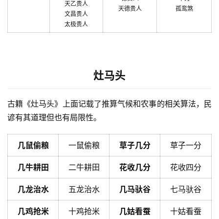
天乙贵人
天德贵人
孤鸾煞
文昌贵人
太极贵人
灶马头
古籍《灶马头》上面记载了推算气候和农事的相关算法，民
谚有其道理但也有局限性。
几鼠偷粮
一鼠偷粮
草子几分
草子一分
几牛耕田
二牛耕田
花收几分
花收四分
几龙治水
五龙治水
几马驮谷
七马驮谷
几鸡抢米
十鸡抢米
几姑看蚕
十姑看蚕