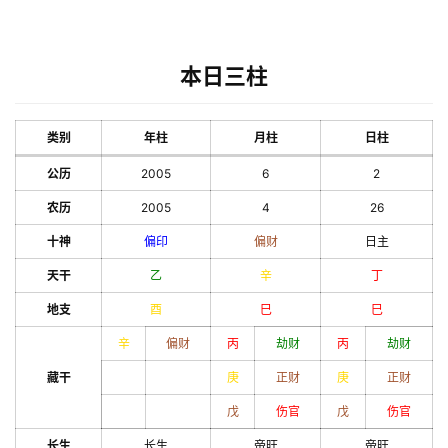
本日三柱
类别
年柱
月柱
日柱
公历
2005
6
2
农历
2005
4
26
十神
偏印
偏财
日主
天干
乙
辛
丁
地支
酉
巳
巳
辛
偏财
丙
劫财
丙
劫财
藏干
庚
正财
庚
正财
戊
伤官
戊
伤官
长生
长生
帝旺
帝旺