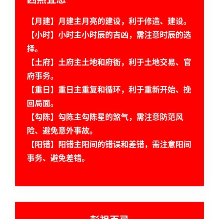
【月建】月建主月亮的建设，利于修造、建设。
【小时】小时主小时辰的吉凶，需注意时辰的选
择。
【土府】土府主土地和府衙，利于土地交易、官
府事务。
【重日】重日主重复和循环，利于重新开始、挽
回局面。
首
【勾陈】勾陈主勾陈星的煞气，需注意防范风
页
险、避免意外事故。
【阳错】阳错主阳间的错误和差错，需注意阳间
事务、避免差错。
黄
历
占