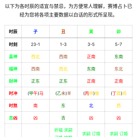
以下为各时辰的适宜与禁忌，为方便常人理解，赛博占卜已
员
经为您将各项主要数据以白话的形式所呈现。
时辰
子
丑
寅
卯
时刻
23-1
1-3
3-5
5-7
喜神
西北
西南
正南
东南
福神
西南
西北
东南
东北
财神
正东
正东
正南
正南
时冲
(
甲
午
)
马
(
乙
未
)
羊
(
丙
申
)
猴
(
丁
酉
)
鸡
时煞
南
东
北
西
吉
凶
凶
吉
凶
凶
祈福 求嗣
求嗣 订婚
求嗣 订婚