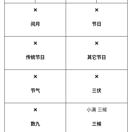
0
❌
❌
5
年
闰月
节日
6
月
❌
❌
2
日
传统节日
其它节日
❌
❌
节气
三伏
❌
小满 三候
数九
三候