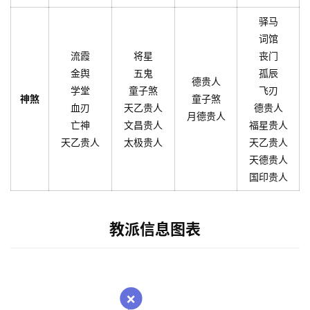
驿马
词馆
流霞
将星
丧门
金舆
五鬼
孤辰
德贵人
学堂
童子煞
飞刃
神煞
童子煞
血刃
天乙贵人
德贵人
月德贵人
亡神
文昌贵人
福星贵人
天乙贵人
太极贵人
天乙贵人
天德贵人
国印贵人
教派信息图表