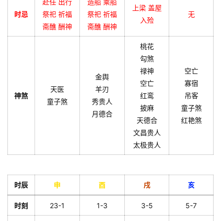
赴任 出行
造船 乘船
上梁 盖屋
时忌
祭祀 祈福
祭祀 祈福
无
入殓
斋醮 酬神
斋醮 酬神
桃花
勾煞
禄神
空亡
金舆
空亡
寡宿
天医
羊刃
神煞
红鸾
吊客
童子煞
秀贵人
披麻
童子煞
月德合
天德合
红艳煞
文昌贵人
太极贵人
时辰
申
酉
戌
亥
时刻
23-1
1-3
3-5
5-7