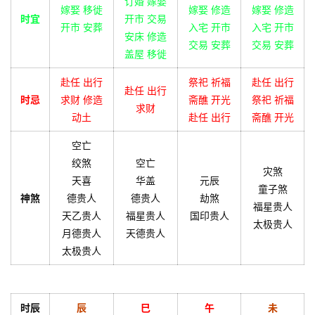
订婚 嫁娶
嫁娶 移徙
嫁娶 修造
嫁娶 修造
时宜
开市 交易
开市 安葬
入宅 开市
入宅 开市
安床 修造
交易 安葬
交易 安葬
盖屋 移徙
赴任 出行
祭祀 祈福
赴任 出行
赴任 出行
时忌
求财 修造
斋醮 开光
祭祀 祈福
求财
动土
赴任 出行
斋醮 开光
空亡
绞煞
空亡
灾煞
天喜
华盖
元辰
童子煞
神煞
德贵人
德贵人
劫煞
福星贵人
天乙贵人
福星贵人
国印贵人
太极贵人
月德贵人
天德贵人
太极贵人
时辰
辰
巳
午
未