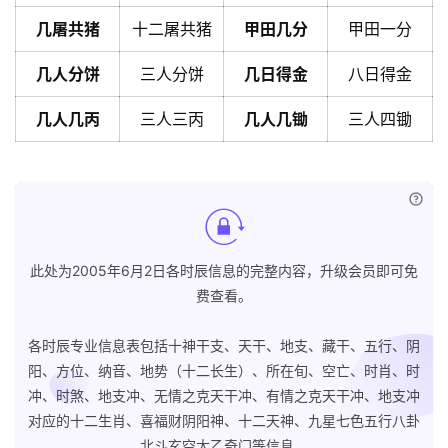
几屠共猪
十二屠共猪
甲田几分
甲田一分
几人分饼
三人分饼
几日得金
八日得金
几人几丙
三人三丙
几人几锄
三人四锄
已付
此处为2005年6月2日各时辰信息的完整内容，升级会员即可免
费查看。
各时辰专业信息表包括十神干支、天干、地支、藏干、五行、阴
阳、方位、纳音、地势（十二长生）、所在旬、空亡、时肖、时
冲、时煞、地支冲、无情之克天干冲、有情之克天干冲、地支冲
对应的十二生肖、喜福财阴阳神、十二天神、九星七色五行八卦
北斗玄空太乙奇门等信息。