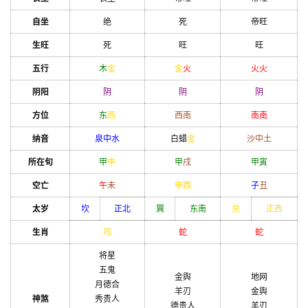
自坐
绝
死
帝旺
生旺
死
旺
旺
五行
木
金
金
火
火
火
阴阳
阴
阴
阴
方位
东
西
西南
南
南
纳音
泉中水
白蜡
金
沙中土
所在旬
甲
申
甲
戌
甲
寅
空亡
午
未
申
酉
子
丑
太岁
坎
正北
巽
东南
兑
正西
生肖
鸡
蛇
蛇
将星
五鬼
金舆
地网
月德合
羊刃
金舆
神煞
秀贵人
德贵人
羊刃