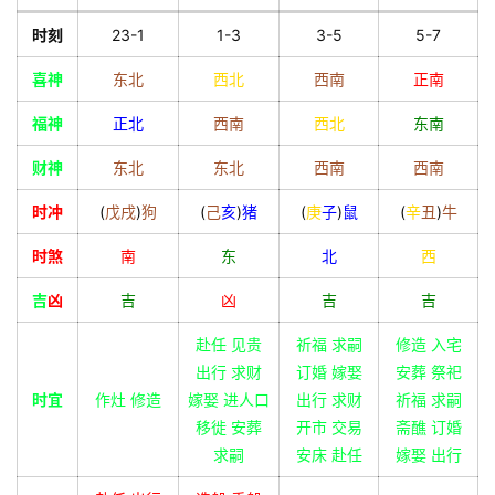
时刻
23-1
1-3
3-5
5-7
喜神
东北
西北
西南
正南
福神
正北
西南
西北
东南
财神
东北
东北
西南
西南
时冲
(
戊
戌
)
狗
(
己
亥
)
猪
(
庚
子
)
鼠
(
辛
丑
)
牛
时煞
南
东
北
西
吉
凶
吉
凶
吉
吉
赴任 见贵
祈福 求嗣
修造 入宅
出行 求财
订婚 嫁娶
安葬 祭祀
时宜
作灶 修造
嫁娶 进人口
出行 求财
祈福 求嗣
移徙 安葬
开市 交易
斋醮 订婚
求嗣
安床 赴任
嫁娶 出行