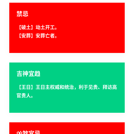
禁忌
【破土】动土开工。
【安葬】安葬亡者。
吉神宜趋
【王日】王日主权威和统治，利于见贵、拜访高
官贵人。
凶煞宜忌