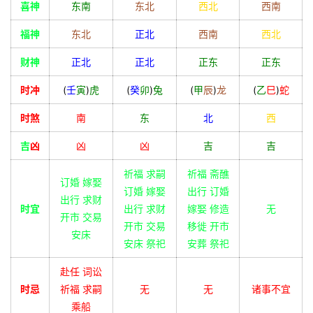
喜神
东南
东北
西北
西南
福神
东北
正北
西南
西北
财神
正北
正北
正东
正东
时冲
(
壬
寅
)
虎
(
癸
卯
)
兔
(
甲
辰
)
龙
(
乙
巳
)
蛇
时煞
南
东
北
西
吉
凶
凶
凶
吉
吉
祈福 求嗣
祈福 斋醮
订婚 嫁娶
订婚 嫁娶
出行 订婚
出行 求财
时宜
出行 求财
嫁娶 修造
无
开市 交易
开市 交易
移徙 开市
安床
安床 祭祀
安葬 祭祀
赴任 词讼
时忌
祈福 求嗣
无
无
诸事不宜
乘船