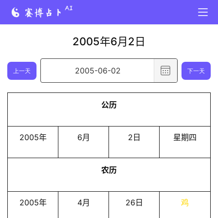
2005年6月2日
选
上一天
下一天
择
日
公历
期
,
已
2005年
6月
2日
星期四
选
择
农历
日
期
2
2005年
4月
26日
鸡
0