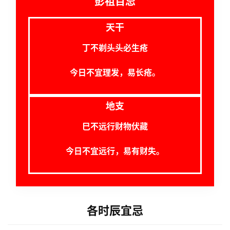
彭祖百忌
卜
天干
命
丁不剃头头必生疮
理
登录
注册
今日不宜理发，易长疮。
解
地支
梦
巳不远行财物伏藏
今日不宜远行，易有财失。
A
I
服
务
各时辰宜忌
会